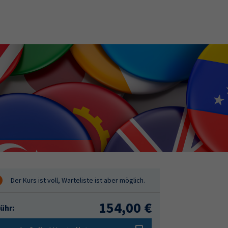
154,00 €
ühr: