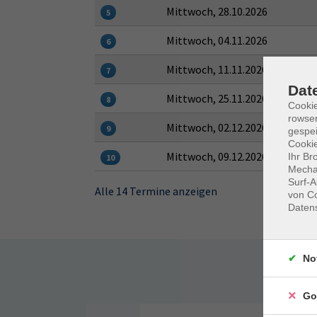
Mittwoch, 28.10.2026
5
Mittwoch, 04.11.2026
6
Mittwoch, 11.11.2026
7
Dat
Mittwoch, 25.11.2026
8
Cooki
rowse
Mittwoch, 02.12.2026
9
gespei
Cookie
Mittwoch, 09.12.2026
Ihr Br
10
Mechan
Surf-A
Alle 14 Termine anzeigen
von Co
Daten
No
Somm
Go