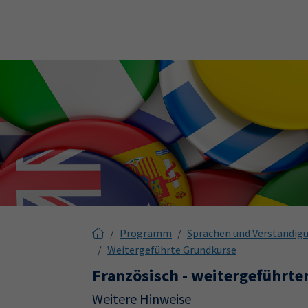
Skip to main content
Skip to page footer
Programm
Sprachen und Verständig
Weitergeführte Grundkurse
Französisch - weitergeführte
Weitere Hinweise