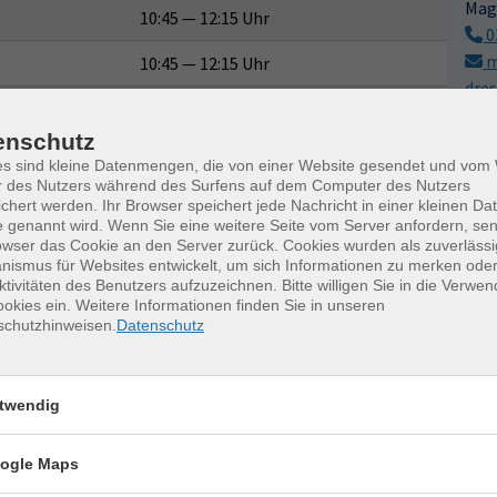
Mag
10:45 — 12:15 Uhr
0
m
10:45 — 12:15 Uhr
dre
10:45 — 12:15 Uhr
M
enschutz
10:45 — 12:15 Uhr
es sind kleine Datenmengen, die von einer Website gesendet und vo
r des Nutzers während des Surfens auf dem Computer des Nutzers
10:45 — 12:15 Uhr
chert werden. Ihr Browser speichert jede Nachricht in einer kleinen Dat
 genannt wird. Wenn Sie eine weitere Seite vom Server anfordern, se
10:45 — 12:15 Uhr
owser das Cookie an den Server zurück. Cookies wurden als zuverlässi
ismus für Websites entwickelt, um sich Informationen zu merken oder
ktivitäten des Benutzers aufzuzeichnen. Bitte willigen Sie in die Verwe
okies ein. Weitere Informationen finden Sie in unseren
schutzhinweisen.
Datenschutz
twendig
erkurse für unvergessliche Somme
ogle Maps