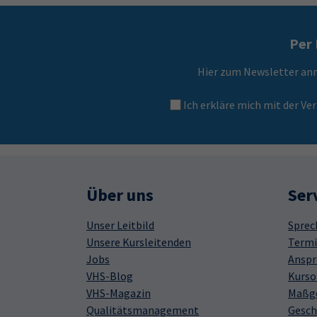
Per 
Hier zum Newsletter an
Ich erkläre mich mit der 
Über uns
Ser
Unser Leitbild
Sprec
Unsere Kursleitenden
Termi
Jobs
Anspr
VHS-Blog
Kurso
VHS-Magazin
Maßge
Qualitätsmanagement
Gesch