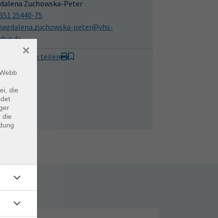
dalena Zuchowska-Peter
351 25440-75
agdalena.zuchowska-peter@vhs-
sden.de
×
it Freunden teilen
m Webb
ei, die
ndet
ger
 die
ndung
rtage