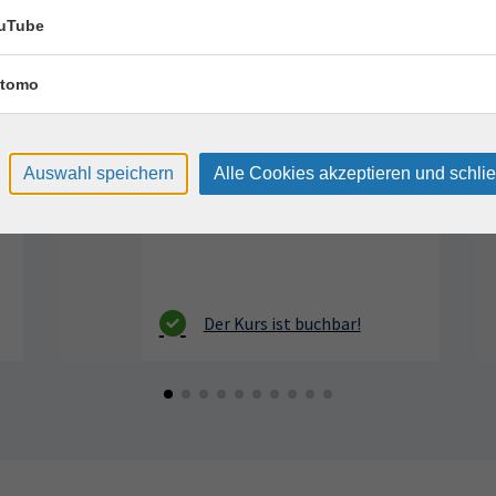
Keramik kennenlernen
17
uTube
Montag, 17.08.2026,
Aug.
09:30 – 12:30 Uhr
tomo
2 Termine
VHS, Annenstr. 10
Auswahl speichern
Alle Cookies akzeptieren und schli