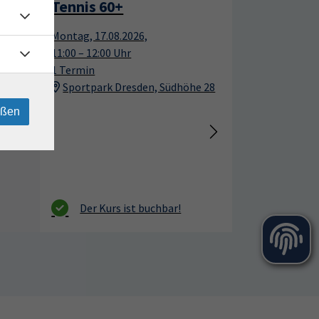
Tennis 60+
17
17
Montag, 17.08.2026,
Aug.
Aug.
11:00 – 12:00 Uhr
1 Termin
Sportpark Dresden, Südhöhe 28
eßen