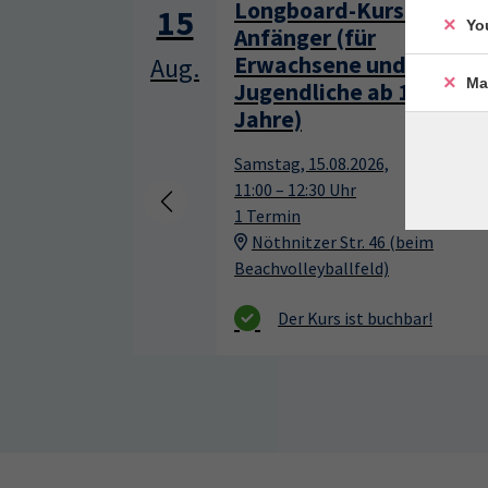
Longboard-Kurs für
15
Yo
Anfänger (für
Erwachsene und
Aug.
Ma
Jugendliche ab 13
Jahre)
Samstag, 15.08.2026,
11:00 – 12:30 Uhr
1 Termin
Nöthnitzer Str. 46 (beim
Beachvolleyballfeld)