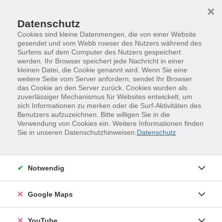
Skip to main content
Skip to page footer
×
Datenschutz
Cookies sind kleine Datenmengen, die von einer Website
gesendet und vom Webb rowser des Nutzers während des
Surfens auf dem Computer des Nutzers gespeichert
werden. Ihr Browser speichert jede Nachricht in einer
kleinen Datei, die Cookie genannt wird. Wenn Sie eine
weitere Seite vom Server anfordern, sendet Ihr Browser
das Cookie an den Server zurück. Cookies wurden als
zuverlässiger Mechanismus für Websites entwickelt, um
sich Informationen zu merken oder die Surf-Aktivitäten des
Benutzers aufzuzeichnen. Bitte willigen Sie in die
Verwendung von Cookies ein. Weitere Informationen finden
Programm
Sprachen und Verständigung
Sie in unseren Datenschutzhinweisen.
Datenschutz
Moderne und alte Fremdsprachen
Französisch
Aufbaukurse
Notwendig
Französisch - Aufbaukurs, Stufe A2 mit
langsamer Progression
Google Maps
Weitere Hinweise
In diesem Kurs wird Ihnen zusätzliches Übungsmaterial
YouTube