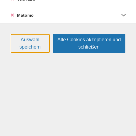
gemütlich wieder los: In einer kurzen
Wiederholungsphase zu Beginn werden zunächst die
Matomo
Vorkenntnisse hervorgeholt, um die im vorigen
Kursabschnitt erlernten Sprachstrukturen zu festigen.
Danach wird die begonnene Erarbeitung des A2-Stoffs
Auswahl
Alle Cookies akzeptieren und
mit den nächsten Lehrbuchkapiteln und vielfältigen
speichern
schließen
aktiven Sprachübungen fortgesetzt – step-by-step und
in entspanntem Tempo. Je nach Lernfortschritt der
Gruppe sind für die Vervollständigung des A2-Niveaus
gegebenenfalls weitere Semester einzuplanen.
Auch ältere Erwachsene mit ersten oder leicht
verschütteten A2-Kenntnissen, die nach einer
Lernpause wieder einsteigen und weiterlernen
möchten, sind hier richtig und werden herzlich in die
Gruppe aufgenommen.
Voraussetzungen: erste oder leicht verschüttete A2-
Kenntnisse, idealerweise nach Beginn von "At your