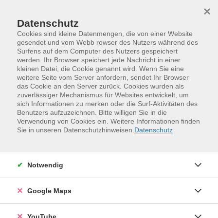
Skip to main content
Skip to page footer
×
Datenschutz
Cookies sind kleine Datenmengen, die von einer Website
gesendet und vom Webb rowser des Nutzers während des
Surfens auf dem Computer des Nutzers gespeichert
werden. Ihr Browser speichert jede Nachricht in einer
Programm
Senioren
kleinen Datei, die Cookie genannt wird. Wenn Sie eine
weitere Seite vom Server anfordern, sendet Ihr Browser
das Cookie an den Server zurück. Cookies wurden als
zuverlässiger Mechanismus für Websites entwickelt, um
sich Informationen zu merken oder die Surf-Aktivitäten des
Benutzers aufzuzeichnen. Bitte willigen Sie in die
Verwendung von Cookies ein. Weitere Informationen finden
Sie in unseren Datenschutzhinweisen.
Datenschutz
Notwendig
Englisch für Ältere: A2-Weiterführung
Google Maps
(3. Semester)
In diesem weitergeführten Englischkurs geht es
YouTube