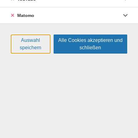
vorigen Kurs erlernten Sprachstrukturen (re-)aktiviert,
ausgebaut und eventuell offene Kapitel des A2-
Matomo
Lehrbuchs abgeschlossen. Sobald das A2-Fundament
gefestigt ist, folgt die Erarbeitung der Lernstufe B1 - in
entspanntem Tempo und mit viel Raum zum aktiven
Auswahl
Alle Cookies akzeptieren und
Üben und Sprechen. Für die Vervollständigung des B1-
speichern
schließen
Niveaus sind mehrere Semester einzuplanen.
Voraussetzungen: A2-Kenntnisse nach (weitgehender)
Beendigung von "At your leisure A2" oder einem
vergleichbaren A2-Lehrwerk.
Empfehlungen für die Wahl des passenden
Englischkurses und Hinweise zur Einschätzung des
eigenen Sprachniveaus sind zum Download hier auf
dieser Seite oder unter den
allgemeinen Informationen
zu Englischkursen
zu finden.
Das aktuelle Sprachniveau kann unter
www.sprachtest.de
ermittelt werden.