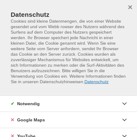
Skip to main content
Skip to page footer
×
Datenschutz
Cookies sind kleine Datenmengen, die von einer Website
gesendet und vom Webb rowser des Nutzers während des
Surfens auf dem Computer des Nutzers gespeichert
werden. Ihr Browser speichert jede Nachricht in einer
Programm
Senioren
kleinen Datei, die Cookie genannt wird. Wenn Sie eine
weitere Seite vom Server anfordern, sendet Ihr Browser
das Cookie an den Server zurück. Cookies wurden als
zuverlässiger Mechanismus für Websites entwickelt, um
sich Informationen zu merken oder die Surf-Aktivitäten des
Benutzers aufzuzeichnen. Bitte willigen Sie in die
Verwendung von Cookies ein. Weitere Informationen finden
Sie in unseren Datenschutzhinweisen.
Datenschutz
Notwendig
Englisch für Ältere: A2-Round-off und
Google Maps
Übergang zu B1 (1. Semester)
Step-by-step von A2 zu B1! Zu Beginn werden die im
YouTube