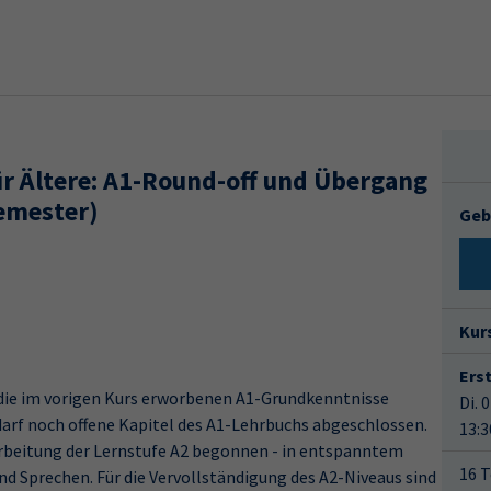
ür Ältere: A1-Round-off und Übergang
Semester)
Geb
Kur
Ers
 die im vorigen Kurs erworbenen A1-Grundkenntnisse
Di. 
darf noch offene Kapitel des A1-Lehrbuchs abgeschlossen.
13:3
Erarbeitung der Lernstufe A2 begonnen - in entspanntem
16 T
 Sprechen. Für die Vervollständigung des A2-Niveaus sind