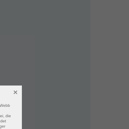
×
m Webb
ei, die
ndet
ger