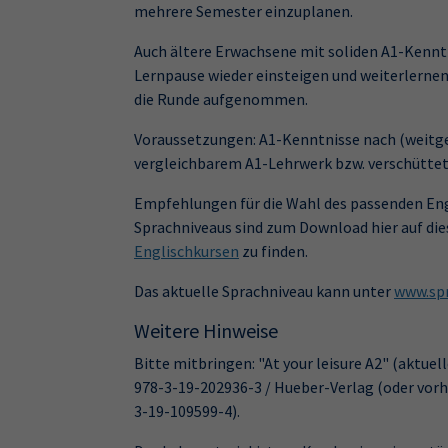
mehrere Semester einzuplanen.
Auch ältere Erwachsene mit soliden A1-Kennt
Lernpause wieder einsteigen und weiterlernen
die Runde aufgenommen.
Voraussetzungen: A1-Kenntnisse nach (weitge
vergleichbarem A1-Lehrwerk bzw. verschüttet
Empfehlungen für die Wahl des passenden Eng
Sprachniveaus sind zum Download hier auf die
Englischkursen
zu finden.
Das aktuelle Sprachniveau kann unter
www.spr
Weitere Hinweise
Bitte mitbringen: "At your leisure A2" (aktuel
978-3-19-202936-3 / Hueber-Verlag (oder vorh
3-19-109599-4).