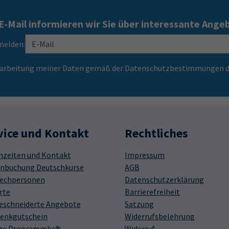
E-Mail informieren wir Sie über interessante Ange
melden:
Verarbeitung meiner Daten gemäß der Datenschutzbestimmungen d
vice und Kontakt
Rechtliches
hzeiten und Kontakt
Impressum
nbuchung Deutschkurse
AGB
echpersonen
Datenschutzerklärung
rte
Barrierefreiheit
schneiderte Angebote
Satzung
enkgutschein
Widerrufsbelehrung
ge Programmheft
Widerruf