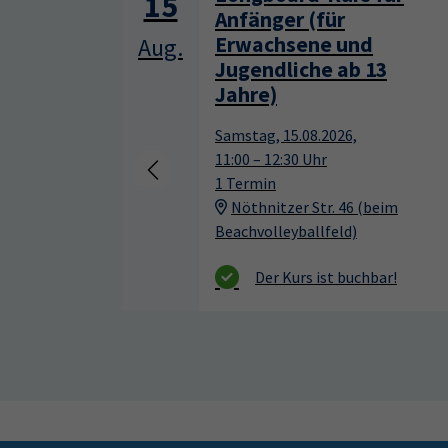
17
Montag, 17.08.2026,
Aug.
09:30 – 12:30 Uhr
13
2 Termine
VHS, Annenstr. 10
beim