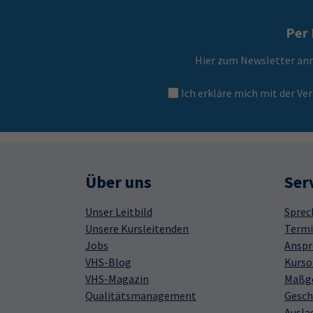
Per 
Hier zum Newsletter an
Ich erkläre mich mit der 
Über uns
Ser
Unser Leitbild
Sprec
Unsere Kursleitenden
Termi
Jobs
Anspr
VHS-Blog
Kurso
VHS-Magazin
Maßge
Qualitätsmanagement
Gesch
Ausla