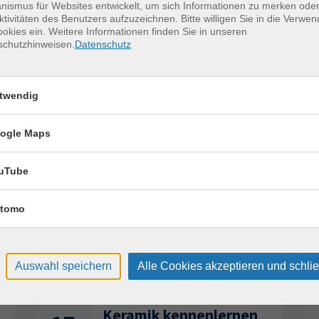
ismus für Websites entwickelt, um sich Informationen zu merken oder
13:30 — 15:00 Uhr
ktivitäten des Benutzers aufzuzeichnen. Bitte willigen Sie in die Verwe
okies ein. Weitere Informationen finden Sie in unseren
13:30 — 15:00 Uhr
schutzhinweisen.
Datenschutz
13:30 — 15:00 Uhr
twendig
ogle Maps
s Englisch
04.08.2026
—
25.08.2026
uTube
4x | 13:30 — 15:00 Uhr
tomo
erkurse für unvergessliche Somme
Auswahl speichern
Alle Cookies akzeptieren und schli
Tennis 60+