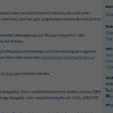
Kur
nissen oder verschüttetem A2-Wissen, die nach einer
 möchten, sind hier gut aufgehoben und werden herzlich in
Dok
Hin
hender) Beendigung von "At your leisure A1" oder
Eng
es A2-Wissen.
Ort:
lischkurses und Hinweise zur Einschätzung des eigenen
VHS
ser Seite oder unter den
allgemeinen Informationen zu
Ann
010
achtest.de
ermittelt werden.
Fac
And
0
le Ausgabe) / Kurs- und Arbeitsbuch mit Audios online, ISBN
a
erige Ausgabe: Lehr- und Arbeitsbuch mit 2 CDs, ISBN 978-
M