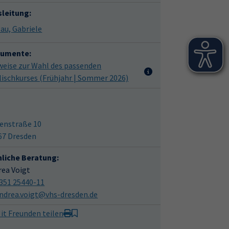
sleitung:
Giesau, Gabriele
umente:
weise zur Wahl des passenden
lischkurses (Frühjahr | Sommer 2026)
enstraße 10
67 Dresden
hliche Beratung:
rea Voigt
351 25440-11
ndrea.voigt@vhs-dresden.de
it Freunden teilen