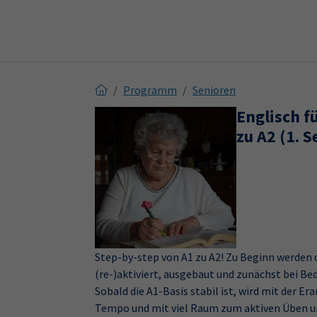
Skip to main content
Skip to page footer
Programm
Senioren
Englisch f
zu A2 (1. 
Step-by-step von A1 zu A2! Zu Beginn werden
(re-)aktiviert, ausgebaut und zunächst bei Be
Sobald die A1-Basis stabil ist, wird mit der 
Tempo und mit viel Raum zum aktiven Üben und