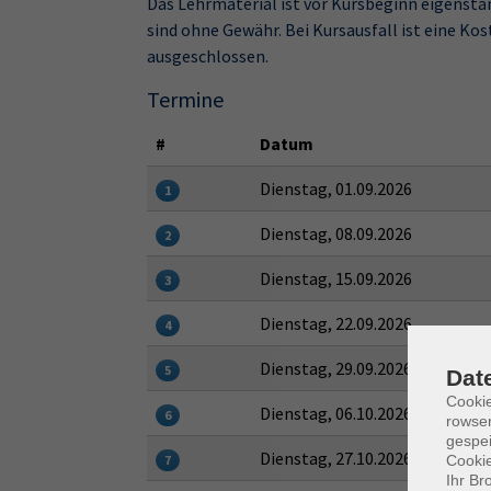
Das Lehrmaterial ist vor Kursbeginn eigenst
sind ohne Gewähr. Bei Kursausfall ist eine K
ausgeschlossen.
Termine
#
Datum
Dienstag, 01.09.2026
1
Dienstag, 08.09.2026
2
Dienstag, 15.09.2026
3
Dienstag, 22.09.2026
4
Dienstag, 29.09.2026
5
Dat
Cooki
Dienstag, 06.10.2026
6
rowse
gespei
Dienstag, 27.10.2026
Cookie
7
Ihr Br