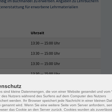
ändig im Buchhandel zu erwerben. Angaben zu Lehrbüchern
ostenerstattung für erworbene Lehrmaterialien
Uhrzeit
13:30 — 15:00 Uhr
13:30 — 15:00 Uhr
13:30 — 15:00 Uhr
13:30 — 15:00 Uhr
13:30 — 15:00 Uhr
enschutz
es sind kleine Datenmengen, die von einer Website gesendet und vo
13:30 — 15:00 Uhr
r des Nutzers während des Surfens auf dem Computer des Nutzers
chert werden. Ihr Browser speichert jede Nachricht in einer kleinen Dat
13:30 — 15:00 Uhr
 genannt wird. Wenn Sie eine weitere Seite vom Server anfordern, se
owser das Cookie an den Server zurück. Cookies wurden als zuverlässi