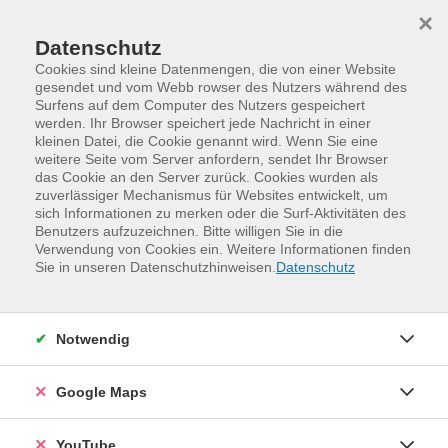
Skip to main content
Skip to page footer
×
Datenschutz
Cookies sind kleine Datenmengen, die von einer Website
gesendet und vom Webb rowser des Nutzers während des
Surfens auf dem Computer des Nutzers gespeichert
werden. Ihr Browser speichert jede Nachricht in einer
Programm
Programm Frühjahr | Sommer 2026
kleinen Datei, die Cookie genannt wird. Wenn Sie eine
Kinder, Jugend und Familie
weitere Seite vom Server anfordern, sendet Ihr Browser
das Cookie an den Server zurück. Cookies wurden als
Nachtwanderung in die Klotzscher
zuverlässiger Mechanismus für Websites entwickelt, um
Heide - mit Kindern ab 6 Jahre
sich Informationen zu merken oder die Surf-Aktivitäten des
Benutzers aufzuzeichnen. Bitte willigen Sie in die
Vom Forsthaus wandern wir zum Prießnitzwasserfall,
Verwendung von Cookies ein. Weitere Informationen finden
Sie in unseren Datenschutzhinweisen.
Datenschutz
dort entdecken wir mit der Taschenlampe Wassertiere:
Planarien, Steinfliegenlarven ... eine geheimnisvolle
Hütte lädt zu einem spannenden Märchen ein: Die
Notwendig
allerliebste Wassilissa - darin poltert die Hexe Babajaga
herum ... Nebenbei erfahrt ihr noch, ob eine Acht alt
werden kann.
Google Maps
Weitere Hinweise
YouTube