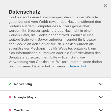
Skip to main content
Skip to page footer
×
Datenschutz
Cookies sind kleine Datenmengen, die von einer Website
gesendet und vom Webb rowser des Nutzers während des
Surfens auf dem Computer des Nutzers gespeichert
werden. Ihr Browser speichert jede Nachricht in einer
Programm
Probensaal am Panometer
kleinen Datei, die Cookie genannt wird. Wenn Sie eine
Rückenfit - Rückenkräftigung
weitere Seite vom Server anfordern, sendet Ihr Browser
das Cookie an den Server zurück. Cookies wurden als
(Winterkurs)
zuverlässiger Mechanismus für Websites entwickelt, um
sich Informationen zu merken oder die Surf-Aktivitäten des
Mit wohltuenden und kräftigenden Bewegungsübungen,
Benutzers aufzuzeichnen. Bitte willigen Sie in die
vielfältiger Körperwahrnehmung und Entspannung
Verwendung von Cookies ein. Weitere Informationen finden
Sie in unseren Datenschutzhinweisen.
Datenschutz
lernen Sie im Kurs verschiedene Möglichkeiten zur
Stärkung des Rückens, zur Verbesserung der
Beweglichkeit und Kraft, der Dehn-, Koordinations-,
Notwendig
Lockerungs- und Entspannungsfähigkeit kennen. Sie
erlernen gelenk- und rückenschonende
Körperhaltungen und üben rückengerechte
Google Maps
Bewegungsabläufe für Alltag und Beruf. Dadurch wird
Ausgleich für Bewegungsmangel und einseitige
YouTube