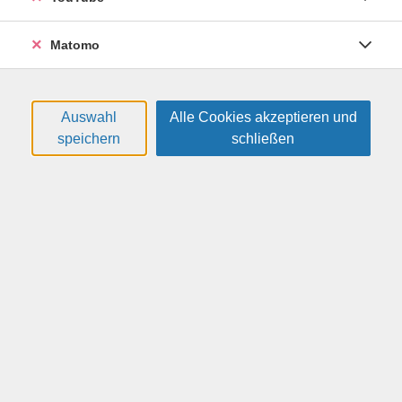
rechtskonforme Website, die Sie selbstständig pflegen
und erweitern können, kennen die wichtigsten KI-Tools
Matomo
und können diese für zukünftige Projekte nutzen.
Auswahl
Alle Cookies akzeptieren und
speichern
schließen
Kursablauf:
Termin 1: Einstieg und erste Website
- Überblick über moderne KI-Website-Tools (Lovable,
Wix, Jimdo)
- Vergleich der verschiedenen Anbieter
- Start Ihrer ersten Website mit dem