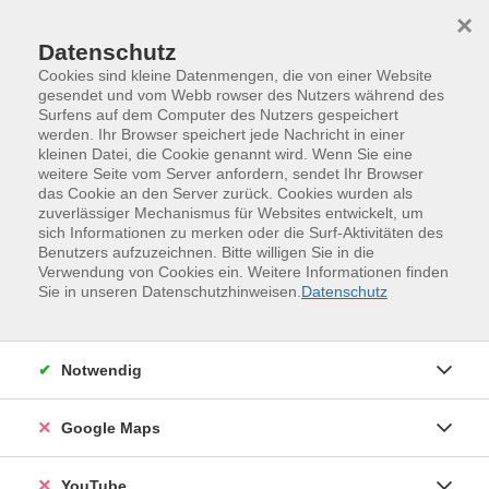
Skip to main content
Skip to page footer
×
Datenschutz
Cookies sind kleine Datenmengen, die von einer Website
gesendet und vom Webb rowser des Nutzers während des
Surfens auf dem Computer des Nutzers gespeichert
werden. Ihr Browser speichert jede Nachricht in einer
Programm
online-vhs-Sachsen
Beruf, EDV
kleinen Datei, die Cookie genannt wird. Wenn Sie eine
Webseiten mit KI erstellen
weitere Seite vom Server anfordern, sendet Ihr Browser
das Cookie an den Server zurück. Cookies wurden als
Sie möchten endlich eine eigene Website für Ihr Hobby,
zuverlässiger Mechanismus für Websites entwickelt, um
sich Informationen zu merken oder die Surf-Aktivitäten des
Ihren Verein oder Ihr kleines Unternehmen, haben aber
Benutzers aufzuzeichnen. Bitte willigen Sie in die
keine Lust auf komplizierte Technik? Dieser Kurs richtet
Verwendung von Cookies ein. Weitere Informationen finden
sich an Einsteiger ohne Programmiererfahrung, die mit
Sie in unseren Datenschutzhinweisen.
Datenschutz
modernen KI-Tools schnell und einfach zu ihrer eigenen
professionellen Website kommen möchten. Sie lernen
verschiedene KI-gestützte Website-Builder kennen und
Notwendig
erstellen Schritt für Schritt Ihre eigene, vollständige
Website – inklusive aller rechtlichen Anforderungen wie
Google Maps
Impressum und Datenschutzerklärung. Nach dem Kurs
besitzen Sie eine vollständig funktionsfähige,
YouTube