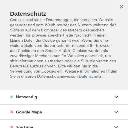
Skip to main content
Skip to page footer
×
Datenschutz
Cookies sind kleine Datenmengen, die von einer Website
gesendet und vom Webb rowser des Nutzers während des
Surfens auf dem Computer des Nutzers gespeichert
werden. Ihr Browser speichert jede Nachricht in einer
Programm
online-vhs-Sachsen
Beruf, EDV
kleinen Datei, die Cookie genannt wird. Wenn Sie eine
Tablet statt PC oder Laptop?
weitere Seite vom Server anfordern, sendet Ihr Browser
das Cookie an den Server zurück. Cookies wurden als
Sie überlegen sich ein Tablet oder ein Smartphone
zuverlässiger Mechanismus für Websites entwickelt, um
sich Informationen zu merken oder die Surf-Aktivitäten des
anzuschaffen? Welches ist das geeignete für Ihre
Benutzers aufzuzeichnen. Bitte willigen Sie in die
Bedürfnisse? Diese Mini-Computer und Alleskönner sind
Verwendung von Cookies ein. Weitere Informationen finden
leistungsstark immer einsatzbereit und flexibel
Sie in unseren Datenschutzhinweisen.
Datenschutz
einsetzbar. Lernen Sie die Vorteile und Unterschiede
zwischen Smartphones und Tablets kennen sowie die
Vielfalt der unterschiedlichen Möglichkeiten. Der Kurs
Notwendig
richtet sich an Nutzer, die im Umgang mit den Geräten
mehr Sicherheit erlangen möchten, Sicherheitsrisiken
Google Maps
minimieren und viele weitere nützliche Funktionen
kennenlernen wollen.
YouTube