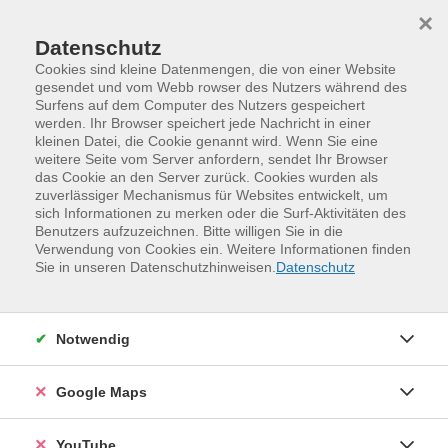
Skip to main content
Skip to page footer
×
Datenschutz
Cookies sind kleine Datenmengen, die von einer Website
gesendet und vom Webb rowser des Nutzers während des
Surfens auf dem Computer des Nutzers gespeichert
werden. Ihr Browser speichert jede Nachricht in einer
Programm
online-vhs-Sachsen
Beruf, EDV
kleinen Datei, die Cookie genannt wird. Wenn Sie eine
NFTs und Metaverse
weitere Seite vom Server anfordern, sendet Ihr Browser
das Cookie an den Server zurück. Cookies wurden als
NFT (Non-Fungible Token) und das Metaverse sind neue
zuverlässiger Mechanismus für Websites entwickelt, um
sich Informationen zu merken oder die Surf-Aktivitäten des
Schlagworte unserer Zeit, welchen ein sehr großes
Benutzers aufzuzeichnen. Bitte willigen Sie in die
Potenzial für die Zukunft vorausgesagt wird. NFTs sind
Verwendung von Cookies ein. Weitere Informationen finden
eine Art digitaler Eigentumsnachweis für reale und
Sie in unseren Datenschutzhinweisen.
Datenschutz
digitale Wertgegenstände und repräsentieren Werte an
Audio- und Videoclips, Bildern, Sammelkarten und
Kunst. Derzeit werden sie vorwiegend im Handel von
Notwendig
digitalen Gegenständen mit Sammlerwert eingesetzt.
Die Entwickler dieser Gegenstände erschaffen Unikate
Google Maps
oder limitieren die verfügbare Anzahl und erhöhen
somit deren Wert. In Videospielen können
YouTube