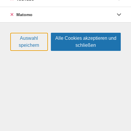
Ausrüstungsgegenstände erworben werden, welche
dem Spieler Vorteile ermöglichen. NFTs stellen
Matomo
zusammen mit Blockchains, Kryptowährungen und
künstlicher Intelligenz die Basistechnologie für den
Aufbau eines Metaverse dar.
Auswahl
Alle Cookies akzeptieren und
speichern
schließen
Das Metaverse gilt als eine weitere Entwicklungsstufe
des Internets, welches aus persistenten, gemeinsam
genutzten virtuellen 3D-Räumen besteht. Diese sind zu
einem wahrgenommenen virtuellen Universum
verbunden. Im Metaverse können Nutzer die Welten
mitgestalten, dort leben, lernen, arbeiten und feiern.
In diesem Kurs gehen wir auf die folgenden Punkte ein: