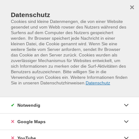
Skip to main content
Skip to page footer
×
Datenschutz
Cookies sind kleine Datenmengen, die von einer Website
gesendet und vom Webb rowser des Nutzers während des
Surfens auf dem Computer des Nutzers gespeichert
werden. Ihr Browser speichert jede Nachricht in einer
Programm
online-vhs-Sachsen
Beruf, EDV
kleinen Datei, die Cookie genannt wird. Wenn Sie eine
Die KI-Kaffeepause — 30 Minuten, die
weitere Seite vom Server anfordern, sendet Ihr Browser
das Cookie an den Server zurück. Cookies wurden als
Sie auf dem Laufenden halten
zuverlässiger Mechanismus für Websites entwickelt, um
sich Informationen zu merken oder die Surf-Aktivitäten des
Kurzbeschreibung
Benutzers aufzuzeichnen. Bitte willigen Sie in die
Verwendung von Cookies ein. Weitere Informationen finden
Jeden zweiten Mittwoch um 12:30 Uhr, 30 Minuten,
Sie in unseren Datenschutzhinweisen.
Datenschutz
online — pünktlich zur Mittagspause: Was ist diese
Woche in der KI-Welt passiert? Welche neuen
Werkzeuge sind erschienen, welche Regelungen treten
Notwendig
in Kraft, was ändert sich für Unternehmen? Die KI-
Kaffeepause liefert eine kompakte Einordnung der
Google Maps
wichtigsten Entwicklungen — verständlich aufbereitet,
mit Raum für Fragen und mit besonderem Blick auf die
YouTube