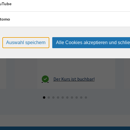
17
uTube
Montag, 17.08.2026,
Aug.
09:30 – 12:30 Uhr
tomo
2 Termine
VHS, Annenstr. 10
Auswahl speichern
Alle Cookies akzeptieren und schli