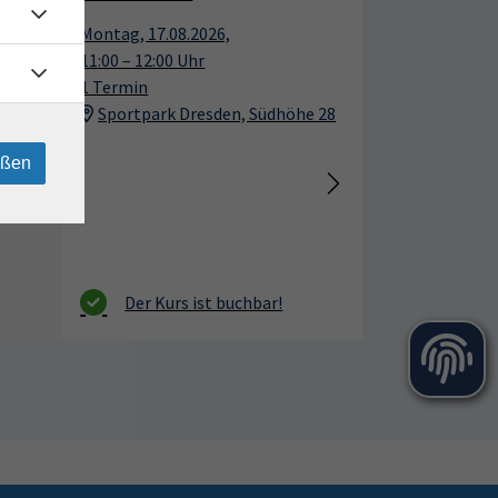
17
17
Montag, 17.08.2026,
Aug.
Aug.
11:00 – 12:00 Uhr
1 Termin
Sportpark Dresden, Südhöhe 28
eßen