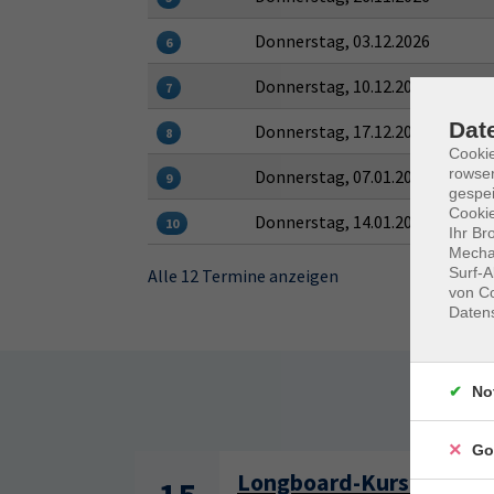
Donnerstag, 03.12.2026
6
Donnerstag, 10.12.2026
7
Dat
Donnerstag, 17.12.2026
8
Cooki
rowse
Donnerstag, 07.01.2027
9
gespei
Cookie
Donnerstag, 14.01.2027
10
Ihr Br
Mechan
Surf-A
Alle 12 Termine anzeigen
von Co
Daten
No
Somm
Go
Longboard-Kurs für