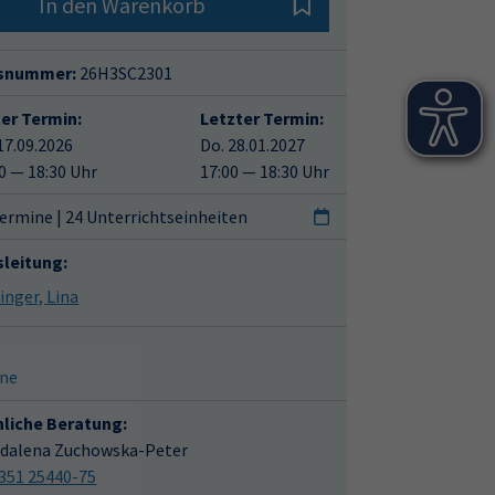
In den Warenkorb
snummer:
26H3SC2301
ter Termin:
Letzter Termin:
17.09.2026
Do. 28.01.2027
0 — 18:30 Uhr
17:00 — 18:30 Uhr
ermine | 24 Unterrichtseinheiten
sleitung:
Eitzinger, Lina
ine
hliche Beratung:
dalena Zuchowska-Peter
351 25440-75