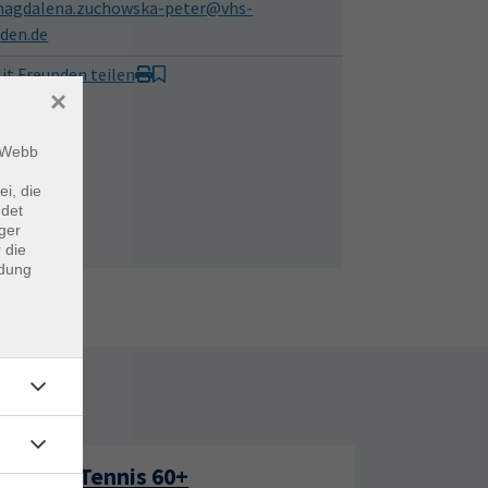
agdalena.zuchowska-peter@vhs-
sden.de
it Freunden teilen
×
m Webb
ei, die
ndet
ger
 die
ndung
rtage
Tennis 60+