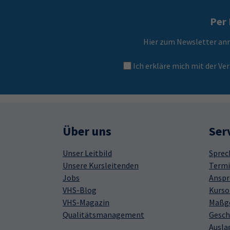
Per 
Hier zum Newsletter an
Ich erkläre mich mit der 
Über uns
Ser
Unser Leitbild
Sprec
Unsere Kursleitenden
Termi
Jobs
Anspr
VHS-Blog
Kurso
VHS-Magazin
Maßge
Qualitätsmanagement
Gesch
Ausla