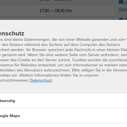
m
dre
17:00 — 18:30 Uhr
M
17:00 — 18:30 Uhr
enschutz
17:00 — 18:30 Uhr
es sind kleine Datenmengen, die von einer Website gesendet und vo
r des Nutzers während des Surfens auf dem Computer des Nutzers
17:00 — 18:30 Uhr
chert werden. Ihr Browser speichert jede Nachricht in einer kleinen Dat
 genannt wird. Wenn Sie eine weitere Seite vom Server anfordern, se
17:00 — 18:30 Uhr
owser das Cookie an den Server zurück. Cookies wurden als zuverlässi
ismus für Websites entwickelt, um sich Informationen zu merken oder
ktivitäten des Benutzers aufzuzeichnen. Bitte willigen Sie in die Verwe
okies ein. Weitere Informationen finden Sie in unseren
schutzhinweisen.
Datenschutz
twendig
erkurse für unvergessliche Somme
ogle Maps
Keramik kennenlernen