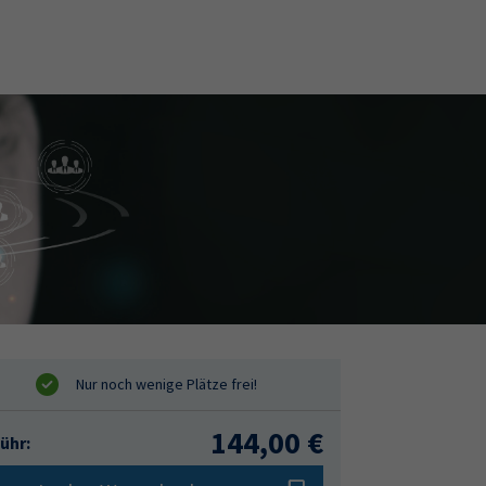
144,00 €
ühr: