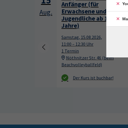
15
Anfänger (für
Yo
Erwachsene und
Aug.
Jugendliche ab 13
Ma
Jahre)
Samstag, 15.08.2026,
11:00 – 12:30 Uhr
1 Termin
Nöthnitzer Str. 46 (beim
Beachvolleyballfeld)