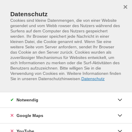
Skip to main content
Skip to page footer
×
Datenschutz
Cookies sind kleine Datenmengen, die von einer Website
gesendet und vom Webb rowser des Nutzers während des
Surfens auf dem Computer des Nutzers gespeichert
werden. Ihr Browser speichert jede Nachricht in einer
kleinen Datei, die Cookie genannt wird. Wenn Sie eine
weitere Seite vom Server anfordern, sendet Ihr Browser
das Cookie an den Server zurück. Cookies wurden als
zuverlässiger Mechanismus für Websites entwickelt, um
sich Informationen zu merken oder die Surf-Aktivitäten des
Benutzers aufzuzeichnen. Bitte willigen Sie in die
Verwendung von Cookies ein. Weitere Informationen finden
Programm
Online-Kurse
Sie in unseren Datenschutzhinweisen.
Datenschutz
Sprachen und Verständigung
Italienisch - Grundkurs, Stufe A1
Notwendig
(online)
Weitere Hinweise
Google Maps
Dieser Kurs wird als reiner Onlinekurs durchgeführt
(über Zoom). Mit der Buchung dieses Kurses erhalten Sie
YouTube