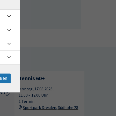
rtage
Tennis 60+
17
17
eßen
Montag, 17.08.2026,
Aug.
Aug.
11:00 – 12:00 Uhr
1 Termin
Sportpark Dresden, Südhöhe 28