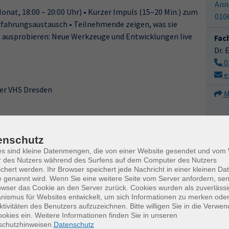
Ann
nat, 18:00 – 20:00 Uhr) • Kurzer Impuls (15–20 Min.) zum
010
fahrungsaustausch • Teilnehmende zeigen, was sie
ausprobieren: Neue Werkzeuge und Entwicklungen live
Fac
Dr. 
0
e
er VHS Dresden
M
enschutz
es sind kleine Datenmengen, die von einer Website gesendet und vo
r des Nutzers während des Surfens auf dem Computer des Nutzers
chert werden. Ihr Browser speichert jede Nachricht in einer kleinen Dat
 aber nicht erforderlich.
 genannt wird. Wenn Sie eine weitere Seite vom Server anfordern, se
owser das Cookie an den Server zurück. Cookies wurden als zuverlässi
ismus für Websites entwickelt, um sich Informationen zu merken oder
ktivitäten des Benutzers aufzuzeichnen. Bitte willigen Sie in die Verwe
Uhrzeit
okies ein. Weitere Informationen finden Sie in unseren
schutzhinweisen.
Datenschutz