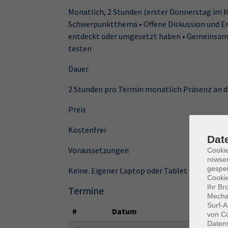
Monatlich, 2 Stunden (erster Donnerstag im Mo
Schwerpunktthema • Offene Diskussion und Er
entdeckt oder umgesetzt haben • Gemeinsam 
testen
Dauer
2 Stunden pro Termin monatlich Präsenz an d
Preis
Kostenfrei
Dat
Voraussetzungen
Cooki
rowse
gespei
Keine. Eigener Laptop oder Tablet von Vorteil,
Cookie
Ihr Br
Termine
Mechan
Surf-A
#
Datum
von Co
Daten