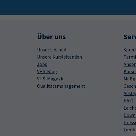
Über uns
Ser
Unser Leitbild
Sprec
Unsere Kursleitenden
Termi
Jobs
Anspr
VHS-Blog
Kurso
VHS-Magazin
Maßge
Qualitätsmanagement
Gesch
Ausla
F.A.Q.
Leich
Down
Press
Lehrk