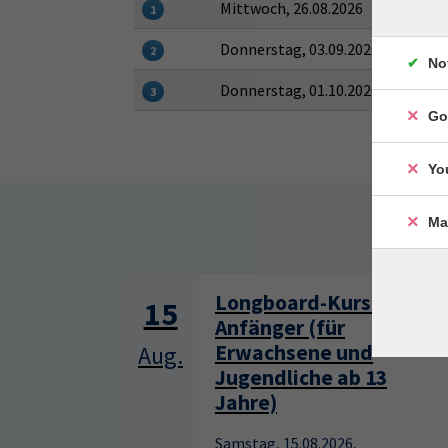
Mittwoch, 26.08.2026
1
Donnerstag, 03.09.2026
2
No
Donnerstag, 01.10.2026
3
Go
Yo
Ma
Somm
Longboard-Kurs für
15
Anfänger (für
Erwachsene und
Aug.
Jugendliche ab 13
Jahre)
Samstag, 15.08.2026,