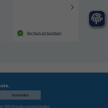
bote.
Anmelden
er VHS Dresden einverstanden.