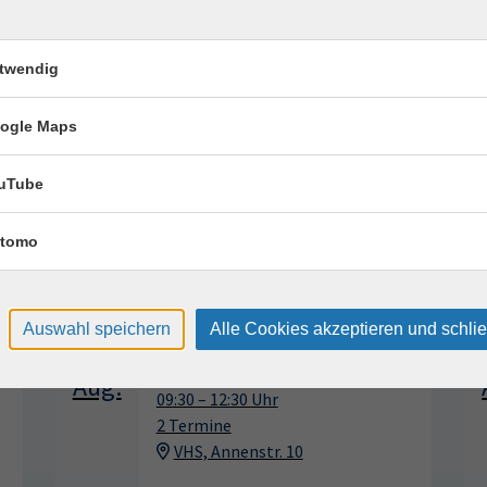
18:00 — 20:00 Uhr
18:00 — 20:00 Uhr
twendig
18:00 — 20:00 Uhr
ogle Maps
uTube
tomo
erkurse für unvergessliche Somme
Keramik kennenlernen
17
Auswahl speichern
Alle Cookies akzeptieren und schli
Montag, 17.08.2026,
Aug.
09:30 – 12:30 Uhr
2 Termine
VHS, Annenstr. 10