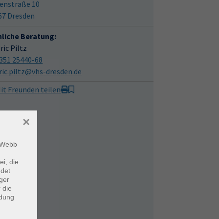
enstraße 10
67 Dresden
hliche Beratung:
Eric Piltz
351 25440-68
ric.piltz@vhs-dresden.de
it Freunden teilen
×
m Webb
ei, die
ndet
ger
 die
ndung