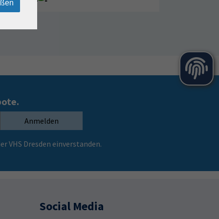
eßen
bote.
Anmelden
er VHS Dresden einverstanden.
Social Media