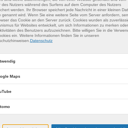
r des Nutzers während des Surfens auf dem Computer des Nutzers
chert werden. Ihr Browser speichert jede Nachricht in einer kleinen Dat
 genannt wird. Wenn Sie eine weitere Seite vom Server anfordern, se
owser das Cookie an den Server zurück. Cookies wurden als zuverlässi
erkurse für unvergessliche Somme
ismus für Websites entwickelt, um sich Informationen zu merken oder
ktivitäten des Benutzers aufzuzeichnen. Bitte willigen Sie in die Verwe
okies ein. Weitere Informationen finden Sie in unseren
schutzhinweisen.
Datenschutz
Clever organisieren und
11
notieren - Lerntechniken
(für Klasse 7 - 9)
Aug.
twendig
Dienstag, 11.08.2026,
ogle Maps
10:00 – 14:45 Uhr
1 Termin
VHS, Annenstr. 10
uTube
tomo