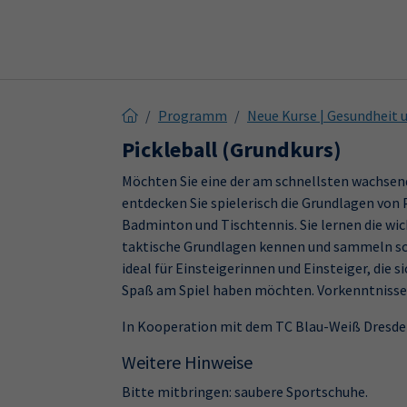
Skip to main content
Skip to page footer
Programm
Neue Kurse | Gesundheit
Pickleball (Grundkurs)
Möchten Sie eine der am schnellsten wachsen
entdecken Sie spielerisch die Grundlagen von 
Badminton und Tischtennis. Sie lernen die wi
taktische Grundlagen kennen und sammeln schn
ideal für Einsteigerinnen und Einsteiger, di
Spaß am Spiel haben möchten. Vorkenntnisse s
In Kooperation mit dem TC Blau-Weiß Dresden
Weitere Hinweise
Bitte mitbringen: saubere Sportschuhe.