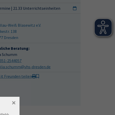
rmine | 21.33 Unterrichtseinheiten
Blau-Weiß Blasewitz e.V.
kestr. 138
77 Dresden
hliche Beratung:
ia Schumm
351-2544057
ulia.schumm@vhs-dresden.de
it Freunden teilen
×
m Webb