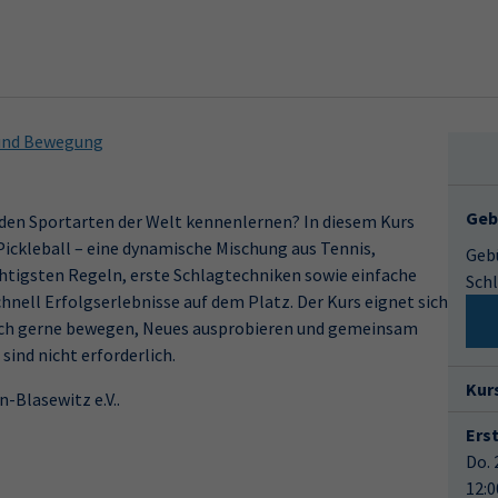
 und Bewegung
Geb
den Sportarten der Welt kennenlernen? In diesem Kurs
Pickleball – eine dynamische Mischung aus Tennis,
Gebü
chtigsten Regeln, erste Schlagtechniken sowie einfache
Schl
ell Erfolgserlebnisse auf dem Platz. Der Kurs eignet sich
e sich gerne bewegen, Neues ausprobieren und gemeinsam
ind nicht erforderlich.
Kur
-Blasewitz e.V..
Ers
Do. 
12:0