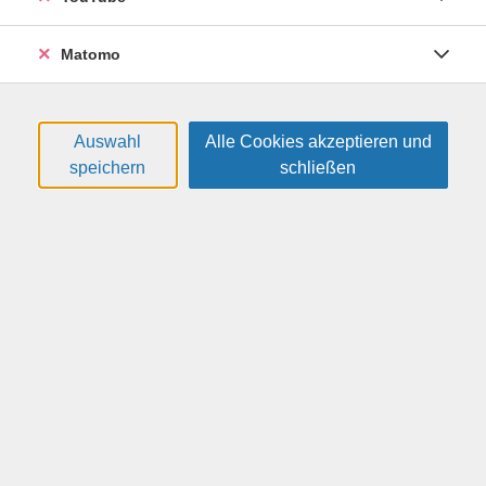
Verletzungsprophylaxe. Der Kurs richtet sich an
Laufende, die ihre Technik optimieren und sicherer
Matomo
laufen möchten. Voraussetzung: Sie können bereits
etwa 45 Minuten am Stück laufen. Der Treffpunkt für die
erste Einheit ist bereits festgelegt; die Treffpunkte für
die weiteren Einheiten werden rechtzeitig bekannt
Auswahl
Alle Cookies akzeptieren und
gegeben.
speichern
schließen
Weitere Hinweise
Bitte mitbringen: Laufschuhe mit Profil bzw. Cross-
Schuhe, wetterfeste Laufbekleidung.
Termine
#
Datum
Uhrzeit
Dienstag, 01.09.2026
17:30 — 18:45 Uhr
1
Dienstag, 08.09.2026
17:30 — 18:45 Uhr
2