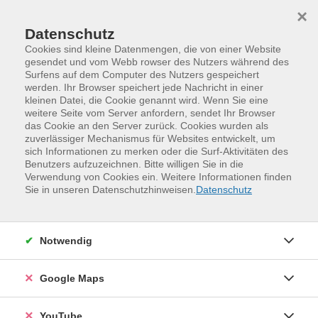
Skip to main content
Skip to page footer
×
0
0
Datenschutz
Cookies sind kleine Datenmengen, die von einer Website
gesendet und vom Webb rowser des Nutzers während des
Surfens auf dem Computer des Nutzers gespeichert
werden. Ihr Browser speichert jede Nachricht in einer
Programm
kleinen Datei, die Cookie genannt wird. Wenn Sie eine
Neue Kurse | Gesundheit und Bewegung
weitere Seite vom Server anfordern, sendet Ihr Browser
das Cookie an den Server zurück. Cookies wurden als
Lauftraining für leicht Fortgeschrittene
zuverlässiger Mechanismus für Websites entwickelt, um
Technik, Stabilität und
sich Informationen zu merken oder die Surf-Aktivitäten des
Verletzungsprophylaxe
Benutzers aufzuzeichnen. Bitte willigen Sie in die
Verwendung von Cookies ein. Weitere Informationen finden
In diesem Kurs lernen Sie, sicher und gesund zu laufen.
Sie in unseren Datenschutzhinweisen.
Datenschutz
Sie verbessern Lauftechnik, Balance und Koordination
und reduzieren gezielt Verletzungsrisiken. Einzelne
Einheiten führen ins Gelände: Auf naturnahen,
Notwendig
abwechslungsreichen Strecken in Dresden schulen Sie
Trittsicherheit und Beweglichkeit im Gelände.
Google Maps
Ergänzend erhalten Sie praxisnahe Tipps zu
Trainingssteuerung, Regeneration und
YouTube