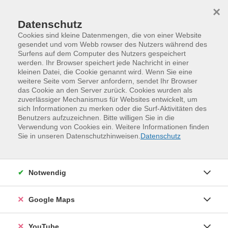
Skip to main content
Skip to page footer
×
Datenschutz
Cookies sind kleine Datenmengen, die von einer Website
gesendet und vom Webb rowser des Nutzers während des
Surfens auf dem Computer des Nutzers gespeichert
werden. Ihr Browser speichert jede Nachricht in einer
Programm
kleinen Datei, die Cookie genannt wird. Wenn Sie eine
Neue Kurse | Gesundheit und Bewegung
weitere Seite vom Server anfordern, sendet Ihr Browser
das Cookie an den Server zurück. Cookies wurden als
Darmgesundheit
zuverlässiger Mechanismus für Websites entwickelt, um
Wie Stress die Verdauung beeinflusst
sich Informationen zu merken oder die Surf-Aktivitäten des
Benutzers aufzuzeichnen. Bitte willigen Sie in die
Verdauungsbeschwerden ohne klare Ursache sind weit
Verwendung von Cookies ein. Weitere Informationen finden
verbreitet. Blähungen, Völlegefühl oder
Sie in unseren Datenschutzhinweisen.
Datenschutz
Unregelmäßigkeiten können mit anhaltendem Stress
zusammenhängen. Sie erhalten Einblicke, warum der
Darm empfindlich auf Belastung reagiert und welche
Notwendig
Prozesse dabei im Körper ablaufen. Es wird verständlich
erklärt, wie Stress die Verdauung beeinflusst und was
Google Maps
zur Entlastung beitragen kann. Ziel des Kurses ist es,
Orientierung für alle zu geben, die ihre Darmgesundheit
YouTube