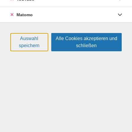
besser verstehen und im Alltag unterstützen möchten.
Matomo
18,00 €
Gebühr:
Auswahl
Alle Cookies akzeptieren und
speichern
schließen
In den Warenkorb
Kursnummer:
26H6117
Start:
Ende:
Do. 15.10.2026
Do. 15.10.2026
18:45 Uhr
21:00 Uhr
1 Termin | 3 Unterrichtseinheiten
Kursleitung: