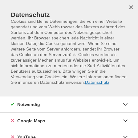
Skip to main content
Skip to page footer
×
Datenschutz
Cookies sind kleine Datenmengen, die von einer Website
gesendet und vom Webb rowser des Nutzers während des
Surfens auf dem Computer des Nutzers gespeichert
werden. Ihr Browser speichert jede Nachricht in einer
kleinen Datei, die Cookie genannt wird. Wenn Sie eine
weitere Seite vom Server anfordern, sendet Ihr Browser
das Cookie an den Server zurück. Cookies wurden als
zuverlässiger Mechanismus für Websites entwickelt, um
sich Informationen zu merken oder die Surf-Aktivitäten des
Benutzers aufzuzeichnen. Bitte willigen Sie in die
Verwendung von Cookies ein. Weitere Informationen finden
Programm
Digitales und Medien
Sie in unseren Datenschutzhinweisen.
Datenschutz
KI und innovative Technologien
Augmented Reality/Vitual Reality (AR/VR)
Notwendig
Virtual Reality im Alltag erleben –
Einführungskurs
Google Maps
Tauchen Sie ein in die Welt der Virtual Reality! In diesem
Kurs lernen Sie auf einfache und entspannte Weise die
YouTube