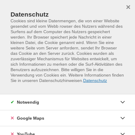
Skip to main content
Skip to page footer
×
Datenschutz
Cookies sind kleine Datenmengen, die von einer Website
gesendet und vom Webb rowser des Nutzers während des
Surfens auf dem Computer des Nutzers gespeichert
werden. Ihr Browser speichert jede Nachricht in einer
Programm
Neu im Programm
kleinen Datei, die Cookie genannt wird. Wenn Sie eine
Italienisch - Wiederholen, Aktivieren,
weitere Seite vom Server anfordern, sendet Ihr Browser
das Cookie an den Server zurück. Cookies wurden als
Kommunizieren, Stufe A2 / A2+
zuverlässiger Mechanismus für Websites entwickelt, um
sich Informationen zu merken oder die Surf-Aktivitäten des
Sie haben einen Italienischkurs der Stufe A2
Benutzers aufzuzeichnen. Bitte willigen Sie in die
abgeschlossen und möchten Ihre Kenntnisse festigen,
Verwendung von Cookies ein. Weitere Informationen finden
Sie in unseren Datenschutzhinweisen.
Datenschutz
bevor Sie in einen Folgekurs einsteigen? Oder Sie haben
früher schon einmal Italienisch gelernt und möchten
Ihre Grundkenntnisse auffrischen? In diesem Kurs
Notwendig
können Sie innerhalb des Semesters in entspannter
Atmosphäre und mit viel Spaß genau diese Ziele
erreichen. Sie trainieren das Hören, Lesen und vor allem
Google Maps
das Sprechen. Auf diese Weise gewinnen Sie die
notwendige Sicherheit, um mit Muttersprachlern
YouTube