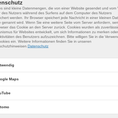
enschutz
es sind kleine Datenmengen, die von einer Website gesendet und vo
r des Nutzers während des Surfens auf dem Computer des Nutzers
chert werden. Ihr Browser speichert jede Nachricht in einer kleinen Dat
 genannt wird. Wenn Sie eine weitere Seite vom Server anfordern, se
owser das Cookie an den Server zurück. Cookies wurden als zuverlässi
ismus für Websites entwickelt, um sich Informationen zu merken oder
ktivitäten des Benutzers aufzuzeichnen. Bitte willigen Sie in die Verwe
erkurse für unvergessliche Somme
okies ein. Weitere Informationen finden Sie in unseren
schutzhinweisen.
Datenschutz
Keramik kennenlernen
17
twendig
Montag, 17.08.2026,
Aug.
09:30 – 12:30 Uhr
ogle Maps
2 Termine
VHS, Annenstr. 10
uTube
tomo