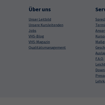
Über uns
Ser
Unser Leitbild
Sprec
Unsere Kursleitenden
Termi
Jobs
Anspr
VHS-Blog
Kurso
VHS-Magazin
Maßge
Qualitätsmanagement
Gesch
Ausla
F.A.Q.
Leich
Down
Press
Lehrk