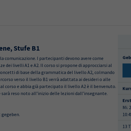
tene, Stufe B1
Geb
, la comunicazione. I partecipanti devono avere come
 dei livelli A1 e A2. Il corso si propone di approcciarsi al
 concetti di base della grammatica del livello A2, colmando
rcorso verso il livello B1 verrà adattata ai desideri o alle
l corso e abbia già partecipato il livello A2 è il benvenuto.
Kur
sarà reso noto all’inizio delle lezioni dall’insegnante.
Ers
Mi. 
t gegeben.
10:4
13 T