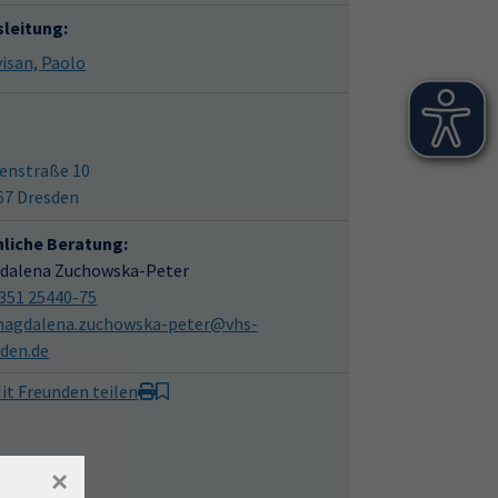
sleitung:
Trevisan, Paolo
enstraße 10
67 Dresden
hliche Beratung:
dalena Zuchowska-Peter
351 25440-75
agdalena.zuchowska-peter@vhs-
sden.de
it Freunden teilen
×