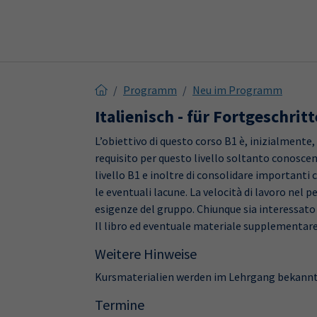
Skip to main content
Skip to page footer
Programm
Neu im Programm
Italienisch - für Fortgeschrit
L’obiettivo di questo corso B1 è, inizialmente
requisito per questo livello soltanto conoscenze
livello B1 e inoltre di consolidare importanti
le eventuali lacune. La velocità di lavoro nel pe
esigenze del gruppo. Chiunque sia interessato a
Il libro ed eventuale materiale supplementare 
Weitere Hinweise
Kursmaterialien werden im Lehrgang bekann
Termine