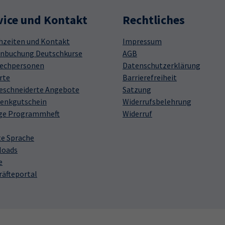
vice und Kontakt
Rechtliches
hzeiten und Kontakt
Impressum
nbuchung Deutschkurse
AGB
echpersonen
Datenschutzerklärung
rte
Barrierefreiheit
schneiderte Angebote
Satzung
enkgutschein
Widerrufsbelehrung
ge Programmheft
Widerruf
te Sprache
loads
e
räfteportal