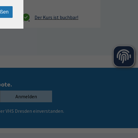
eßen
bote.
Anmelden
er VHS Dresden einverstanden.