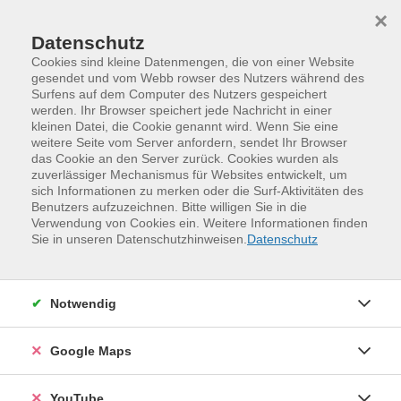
Skip to main content
Skip to page footer
×
Datenschutz
Cookies sind kleine Datenmengen, die von einer Website
gesendet und vom Webb rowser des Nutzers während des
Surfens auf dem Computer des Nutzers gespeichert
werden. Ihr Browser speichert jede Nachricht in einer
kleinen Datei, die Cookie genannt wird. Wenn Sie eine
weitere Seite vom Server anfordern, sendet Ihr Browser
das Cookie an den Server zurück. Cookies wurden als
zuverlässiger Mechanismus für Websites entwickelt, um
sich Informationen zu merken oder die Surf-Aktivitäten des
Benutzers aufzuzeichnen. Bitte willigen Sie in die
Verwendung von Cookies ein. Weitere Informationen finden
Programm
Digitales und Medien
Sie in unseren Datenschutzhinweisen.
Datenschutz
IT-Grundlagen und digitale Organisation
Digitales für Seniorinnen und Senioren
Notwendig
Enkeltrick 2.0: Betrug per WhatsApp,
Telefon und KI-Stimme
Google Maps
Entdecken Sie, wie moderne Betrugsmaschen
funktionieren und wie Sie sich im digitalen Alltag sicher
YouTube