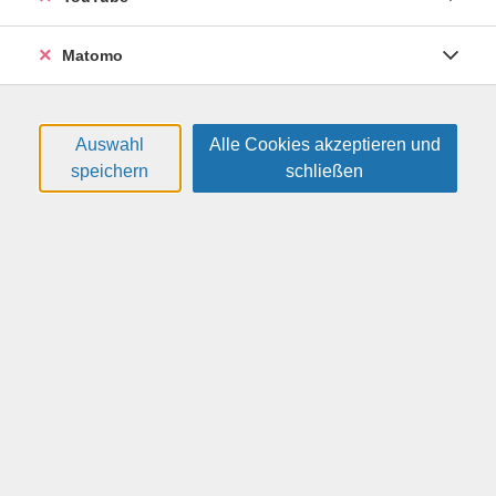
Matomo
Auswahl
Alle Cookies akzeptieren und
speichern
schließen
Englisch für Ältere: English Appetizer -
Englisch zum Ausprobieren
(geringe Grundkenntnisse, Kurzkurs in den
Winterferien)
Wie wäre es - mal wieder - mit Englisch? Lieber erst
einmal nur probieren, was an Wissen noch da ist oder
was schon ganz gut klappt? Ob für den Neustart, als
Quer- oder Wiedereinstieg in die englische Sprache, zum
Festigen oder einfach nur zum Reinschnuppern - in
diesem kurzen Kompaktkurs für ältere Erwachsene
sollen kleine Sprachhäppchen Appetit auf mehr
machen. Mit einer bunten Auswahl an kommunikativen