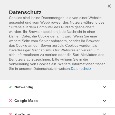
Skip to main content
Skip to page footer
×
Datenschutz
Cookies sind kleine Datenmengen, die von einer Website
gesendet und vom Webb rowser des Nutzers während des
Surfens auf dem Computer des Nutzers gespeichert
werden. Ihr Browser speichert jede Nachricht in einer
kleinen Datei, die Cookie genannt wird. Wenn Sie eine
weitere Seite vom Server anfordern, sendet Ihr Browser
das Cookie an den Server zurück. Cookies wurden als
zuverlässiger Mechanismus für Websites entwickelt, um
sich Informationen zu merken oder die Surf-Aktivitäten des
Benutzers aufzuzeichnen. Bitte willigen Sie in die
Verwendung von Cookies ein. Weitere Informationen finden
Programm
Sprachen und Verständigung
Sie in unseren Datenschutzhinweisen.
Datenschutz
Englisch für Alltag und Beruf
Englisch für Ältere
Basiskurse, Grund- und Wiedereinstiegskurse der
Stufe A1, Weitergeführte Basiskurse und
Notwendig
Weitergeführte Kurse der Stufe A1
Google Maps
YouTube