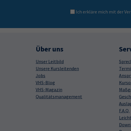
Ich erkläre mich mit der 
Über uns
Ser
Unser Leitbild
Sprec
Unsere Kursleitenden
Termi
Jobs
Anspr
VHS-Blog
Kurso
VHS-Magazin
Maßge
Qualitätsmanagement
Gesch
Ausla
F.A.Q.
Leich
Down