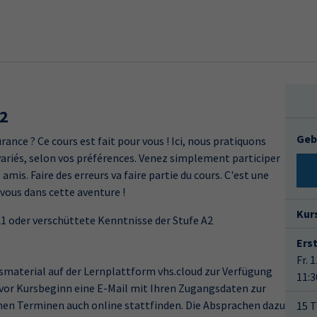
A2
Geb
rance ? Ce cours est fait pour vous ! Ici, nous pratiquons
s variés, selon vos préférences. Venez simplement participer
is. Faire des erreurs va faire partie du cours. C'est une
vous dans cette aventure !
Kur
1 oder verschüttete Kenntnisse der Stufe A2
Ers
Fr. 
smaterial auf der Lernplattform vhs.cloud zur Verfügung
11:3
 vor Kursbeginn eine E-Mail mit Ihren Zugangsdaten zur
lnen Terminen auch online stattfinden. Die Absprachen dazu
15 T