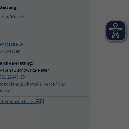
sleitung:
Liebisch, Winnie
enstraße 10
67 Dresden
hliche Beratung:
dalena Zuchowska-Peter
351 25440-75
agdalena.zuchowska-peter@vhs-
sden.de
it Freunden teilen