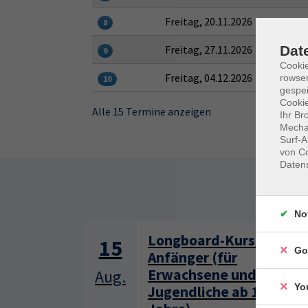
Freitag, 20.11.2026
8
Freitag, 27.11.2026
Dat
9
Cooki
Freitag, 04.12.2026
rowse
10
gespei
Cookie
Alle 15 Termine anzeigen
Ihr Br
Mechan
Surf-A
von Co
Daten
Somm
No
Longboard-Kurs für
15
Go
Anfänger (für
Erwachsene und
Aug.
Yo
Jugendliche ab 13