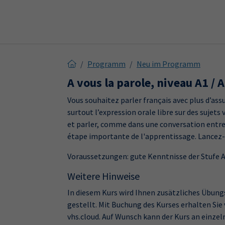
Skip to main content
Skip to page footer
Programm
Neu im Programm
A vous la parole, niveau A1 / 
Vous souhaitez parler français avec plus d’assu
surtout l’expression orale libre sur des sujet
et parler, comme dans une conversation entre am
étape importante de l'apprentissage. Lancez-
Voraussetzungen: gute Kenntnisse der Stufe A
Weitere Hinweise
In diesem Kurs wird Ihnen zusätzliches Übung
gestellt. Mit Buchung des Kurses erhalten Sie
vhs.cloud. Auf Wunsch kann der Kurs an einze