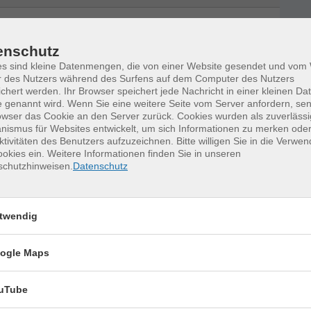
11:30 — 13:00 Uhr
11:30 — 13:00 Uhr
enschutz
es sind kleine Datenmengen, die von einer Website gesendet und vo
11:30 — 13:00 Uhr
r des Nutzers während des Surfens auf dem Computer des Nutzers
chert werden. Ihr Browser speichert jede Nachricht in einer kleinen Dat
 genannt wird. Wenn Sie eine weitere Seite vom Server anfordern, se
owser das Cookie an den Server zurück. Cookies wurden als zuverlässi
ismus für Websites entwickelt, um sich Informationen zu merken oder
ktivitäten des Benutzers aufzuzeichnen. Bitte willigen Sie in die Verwe
okies ein. Weitere Informationen finden Sie in unseren
schutzhinweisen.
Datenschutz
erkurse für unvergessliche Somme
twendig
Keramik kennenlernen
17
ogle Maps
Montag, 17.08.2026,
Aug.
09:30 – 12:30 Uhr
uTube
2 Termine