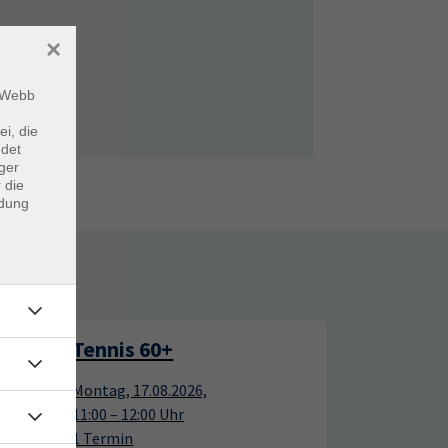
×
m Webb
ei, die
ndet
ger
 die
ndung
rtage
Tennis 60+
17
17
Montag, 17.08.2026,
Aug.
Aug.
11:00 – 12:00 Uhr
1 Termin