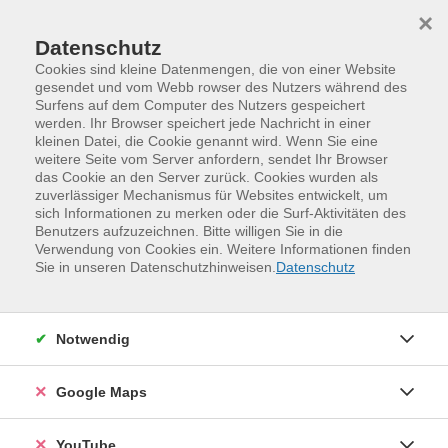
Skip to main content
Skip to page footer
×
Datenschutz
Cookies sind kleine Datenmengen, die von einer Website
gesendet und vom Webb rowser des Nutzers während des
Surfens auf dem Computer des Nutzers gespeichert
werden. Ihr Browser speichert jede Nachricht in einer
Programm
Nachhaltigkeit
kleinen Datei, die Cookie genannt wird. Wenn Sie eine
Aus alt mach neu ..."Klamotten-
weitere Seite vom Server anfordern, sendet Ihr Browser
das Cookie an den Server zurück. Cookies wurden als
Upcycling" (ab 13 Jahre)
zuverlässiger Mechanismus für Websites entwickelt, um
sich Informationen zu merken oder die Surf-Aktivitäten des
Deine geliebte Jeans ist endgültig zu klein, das tolle T-
Benutzers aufzuzeichnen. Bitte willigen Sie in die
Shirt hat ein Loch - alles zum Wegschmeißen? Tu´s
Verwendung von Cookies ein. Weitere Informationen finden
Sie in unseren Datenschutzhinweisen.
Datenschutz
nicht! Mit etwas Fantasie und ein paar
Grundkenntnissen im Nähen kannst du deinen alten
Lieblingsstücken zu neuem, glanzvollem Leben
Notwendig
verhelfen. Unter Anleitung einer Designerin oder einer
Kostümgestalterin wird aus der langgeliebten Jeans
beispielsweise eine Tasche, aus Pullis entstehen Mützen
Google Maps
oder aus Röcken interessante Oberteile ... So kannst du
Kreativität und Nähkenntnisse trainieren, etwas
YouTube