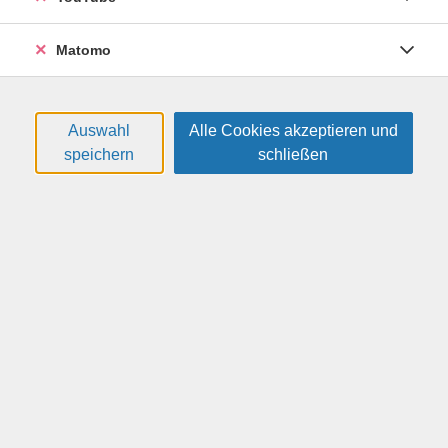
Schönes erschaffen und gleichzeitig etwas für die
Umwelt tun. Vorkenntnisse sind nicht erforderlich.
Matomo
Übrigens: Jungs sind ebenfalls herzlich willkommen!
Weitere Hinweise
Auswahl
Alle Cookies akzeptieren und
Bitte mitbringen: ausrangierte Klamotten,
speichern
schließen
entsprechendes Nähgarn, Stecknadeln, Maßband,
Schere. Weitere Utensilien können im Kurs gegen
Entgelt erworben werden.
Altersgruppe:
13 - 17 Jahre
36,00 €
Gebühr:
Auf die Warteliste