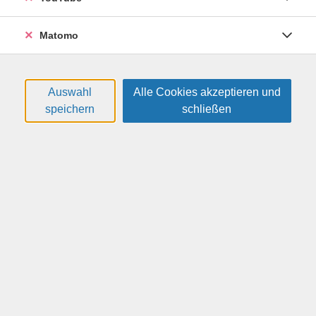
Sie lernen gemeinsam in einer kleinen Gruppe mit
anderen Erwachsenen. Ohne Druck und in einem
Matomo
entspannten Tempo.
Sie können auch eigene Themen in den Unterricht
Auswahl
Alle Cookies akzeptieren und
mitbringen.
speichern
schließen
Termine
Vergangene Termine
Zukünftige Termine
#
Datum
Uhrzeit
Mittwoch, 19.08.2026
17:00 — 18:30 Uhr
1
Mittwoch, 26.08.2026
17:00 — 18:30 Uhr
2