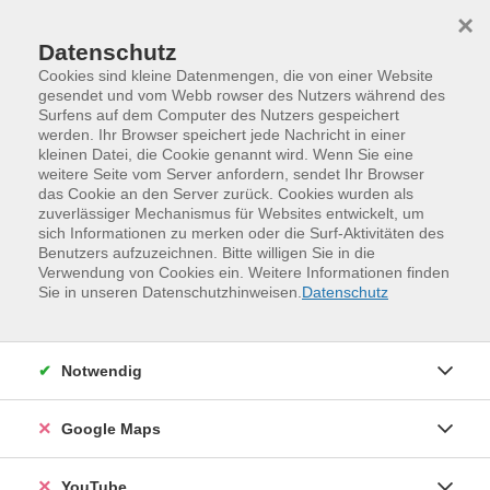
Skip to main content
Skip to page footer
×
Datenschutz
Cookies sind kleine Datenmengen, die von einer Website
gesendet und vom Webb rowser des Nutzers während des
Surfens auf dem Computer des Nutzers gespeichert
werden. Ihr Browser speichert jede Nachricht in einer
Programm
„mittendrin“ – VHS ALFA
kleinen Datei, die Cookie genannt wird. Wenn Sie eine
Trainingsgruppe Lesen und Schreiben
weitere Seite vom Server anfordern, sendet Ihr Browser
das Cookie an den Server zurück. Cookies wurden als
Das Ausfüllen von Unterlagen und Formularen bereitet
zuverlässiger Mechanismus für Websites entwickelt, um
sich Informationen zu merken oder die Surf-Aktivitäten des
Ihnen Probleme?
Benutzers aufzuzeichnen. Bitte willigen Sie in die
Verwendung von Cookies ein. Weitere Informationen finden
Das Lesen von Texten fällt Ihnen schwer? Zum Beispiel
Sie in unseren Datenschutzhinweisen.
Datenschutz
Informationsblätter, Anzeigetafeln oder Texte aus
Ihrem Alltag.
Notwendig
Sie möchten ganz allgemein Ihre Deutschkenntnisse
verbessern?
Google Maps
Dann sind Sie in der “Trainingsgruppe Lesen und
Schreiben” genau richtig.
YouTube