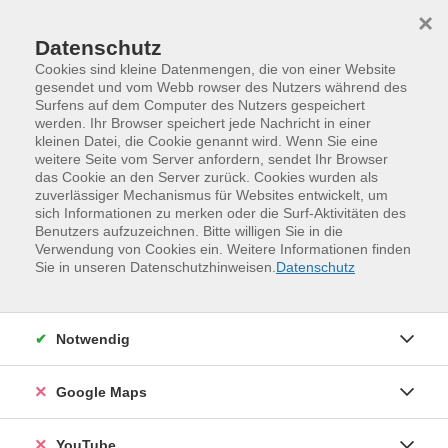
Skip to main content
Skip to page footer
×
Datenschutz
Cookies sind kleine Datenmengen, die von einer Website
gesendet und vom Webb rowser des Nutzers während des
Surfens auf dem Computer des Nutzers gespeichert
werden. Ihr Browser speichert jede Nachricht in einer
kleinen Datei, die Cookie genannt wird. Wenn Sie eine
weitere Seite vom Server anfordern, sendet Ihr Browser
das Cookie an den Server zurück. Cookies wurden als
zuverlässiger Mechanismus für Websites entwickelt, um
sich Informationen zu merken oder die Surf-Aktivitäten des
Benutzers aufzuzeichnen. Bitte willigen Sie in die
Verwendung von Cookies ein. Weitere Informationen finden
Programm
Mensch und Gesellschaft
Sie in unseren Datenschutzhinweisen.
Datenschutz
Geschichte und Geschichten
Kulturhistorische Streifzüge
Notwendig
Google Maps
YouTube