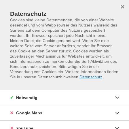
Skip to main content
Skip to page footer
×
Datenschutz
Cookies sind kleine Datenmengen, die von einer Website
gesendet und vom Webb rowser des Nutzers während des
Surfens auf dem Computer des Nutzers gespeichert
werden. Ihr Browser speichert jede Nachricht in einer
Programm
kleinen Datei, die Cookie genannt wird. Wenn Sie eine
Kurse Jugendweihe und Konfirmation
weitere Seite vom Server anfordern, sendet Ihr Browser
das Cookie an den Server zurück. Cookies wurden als
Zwergenspiele - Kinderbetreuung mit
zuverlässiger Mechanismus für Websites entwickelt, um
Zertifikat (ab 13 Jahre)
sich Informationen zu merken oder die Surf-Aktivitäten des
Benutzers aufzuzeichnen. Bitte willigen Sie in die
Ihr möchtet Kinder im Kindergartenalter betreuen und
Verwendung von Cookies ein. Weitere Informationen finden
Sie in unseren Datenschutzhinweisen.
Datenschutz
bei gemeinsamen Spielen mit den Kleinen deren Freude,
Bewegungsdrang und Abenteuerlust nutzen? In diesem
Kurs bekommt ihr Anregungen für spannende
Notwendig
Bewegungs- und Entdeckungsspiel, die sich an den
Bedürfnissen der Kinder orientieren. Vorgestellt werden
u.a. Spielideen mit Alltagsmaterialien, Gruppenspiele,
Google Maps
Fang- und Laufspiele sowie kindgerechte Parcours. Ihr
probiert diese selbst aus und erhaltet das nötige
YouTube