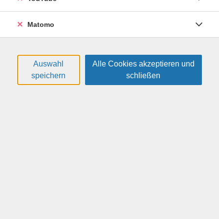
Hintergrundwissen, um Kinder zu motivieren und
kindgerecht mit allen Sinnen zu fördern. Der Kurs ist
Matomo
eine gute Basis für (Schüler)Praktika in
Kindereinrichtungen und eignet sich auch als
Vorbereitung auf soziale Berufe. Exklusiv für
Auswahl
Alle Cookies akzeptieren und
Jugendliche!
speichern
schließen
Weitere Hinweise
Bitte mitbringen: Sportbekleidung, Turnschuhe,
Getränk, Schreibzeug.
Altersgruppe:
13 - 18 Jahre
30,00 €
Gebühr:
Kleingruppe