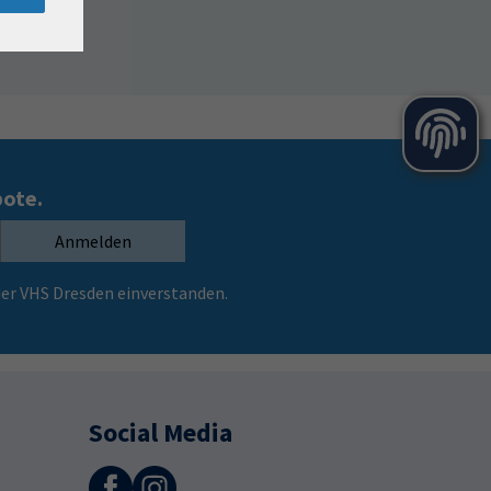
bote.
Anmelden
er VHS Dresden einverstanden.
Social Media