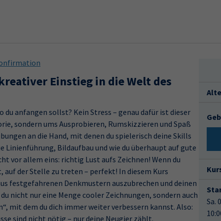
onfirmation
kreativer Einstieg in die Welt des
Alt
 du anfangen sollst? Kein Stress – genau dafür ist dieser
Geb
eorie, sondern ums Ausprobieren, Rumskizzieren und Spaß
ungen an die Hand, mit denen du spielerisch deine Skills
e Linienführung, Bildaufbau und wie du überhaupt auf gute
ht vor allem eins: richtig Lust aufs Zeichnen! Wenn du
Kur
t, auf der Stelle zu treten – perfekt! In diesem Kurs
aus festgefahrenen Denkmustern auszubrechen und deinen
Star
 du nicht nur eine Menge cooler Zeichnungen, sondern auch
Sa. 
, mit dem du dich immer weiter verbessern kannst. Also:
10:0
sse sind nicht nötig – nur deine Neugier zählt.