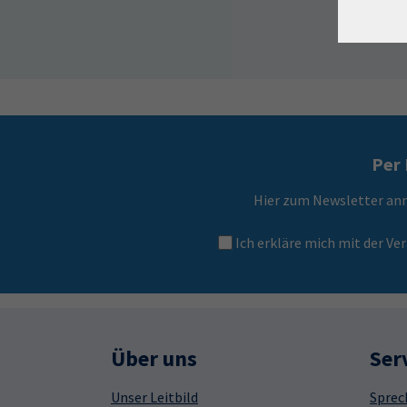
Per 
Hier zum Newsletter an
Ich erkläre mich mit der 
Über uns
Ser
Unser Leitbild
Sprec