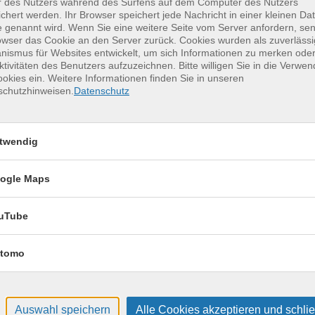
r des Nutzers während des Surfens auf dem Computer des Nutzers
chert werden. Ihr Browser speichert jede Nachricht in einer kleinen Dat
 genannt wird. Wenn Sie eine weitere Seite vom Server anfordern, se
owser das Cookie an den Server zurück. Cookies wurden als zuverlässi
erkurse für unvergessliche Somme
ismus für Websites entwickelt, um sich Informationen zu merken oder
ktivitäten des Benutzers aufzuzeichnen. Bitte willigen Sie in die Verwe
okies ein. Weitere Informationen finden Sie in unseren
Keramik kennenlernen
17
schutzhinweisen.
Datenschutz
Montag, 17.08.2026,
Aug.
09:30 – 12:30 Uhr
twendig
2 Termine
VHS, Annenstr. 10
ogle Maps
uTube
tomo
Auswahl speichern
Alle Cookies akzeptieren und schli