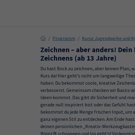
Skip to main content
Skip to page footer
Programm
Kurse Jugendweihe und K
Zeichnen – aber anders! Dein 
Zeichnens (ab 13 Jahre)
Du hast Bock zu zeichnen, aber keinen Plan, wo
Kurs da! Hier geht’s nicht um langweilige Th
haben. Du bekommst coole, kreative Zeichenüb
verbesserst. Gemeinsam checken wir Basics wi
Ideen kommst. Das gibt dir Sicherheit und mac
gerade null inspiriert bist oder das Gefühl has
bekommst du jede Menge frischen Input, um 
ganz eigenen Stil zu entdecken. Am Ende hast
deinen persönlichen „Kreativ-Werkzeugkasten“
Bleistift schnappen und los geht’s! Vorkenntni