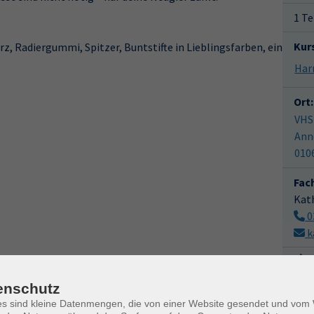
1 Te
Kur
arz, Radiergummi, Spitzer, Buntstifte in Lieblingsfarben, ein
Ort:
VHS
Ann
010
Fac
Kat
0
k
M
enschutz
es sind kleine Datenmengen, die von einer Website gesendet und vo