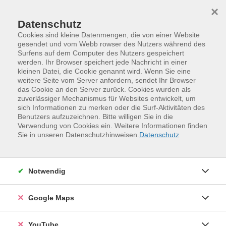
Skip to main content
Skip to page footer
×
Datenschutz
Cookies sind kleine Datenmengen, die von einer Website
gesendet und vom Webb rowser des Nutzers während des
Surfens auf dem Computer des Nutzers gespeichert
werden. Ihr Browser speichert jede Nachricht in einer
Programm
kleinen Datei, die Cookie genannt wird. Wenn Sie eine
Kurse Jugendweihe und Konfirmation
weitere Seite vom Server anfordern, sendet Ihr Browser
das Cookie an den Server zurück. Cookies wurden als
"Metallversteher" - spannende
zuverlässiger Mechanismus für Websites entwickelt, um
Experimente in der Virtual Reality (ab
sich Informationen zu merken oder die Surf-Aktivitäten des
Benutzers aufzuzeichnen. Bitte willigen Sie in die
13 Jahre)
Verwendung von Cookies ein. Weitere Informationen finden
Sie in unseren Datenschutzhinweisen.
Datenschutz
Metalle wie Stahl und Aluminium sind aus unserem
Leben nicht wegzudenken, aber welche Eigenschaften
machen sie so besonders? Und was hat dies mit dem
Notwendig
Froschkönig und Virtual Reality zu tun? Finde das
gemeinsam mit unseren Experten in spannenden
Experimenten heraus und lass dich überraschen!
Google Maps
Weitere Hinweise
YouTube