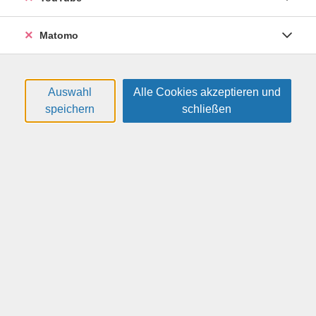
In Zusammenarbeit mit der HTW Dresden, Fakultät
Maschinenbau
Matomo
Bitte beachten: Die Telefonnummer der Eltern wird an
die HTW Dresden weitergeleitet, um die direkte
Kontaktaufnahme im (unwahrscheinlichen) Notfall zu
Auswahl
Alle Cookies akzeptieren und
ermöglichen. Die Daten werden vertraulich behandelt
speichern
schließen
und ausschließlich für diesen Zweck verwendet.
Altersgruppe:
13 - 17 Jahre
gebührenfrei
Gebühr:
Auf die Warteliste
Kursnummer:
26H5532