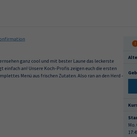
onfirmation
Alt
Fernsehen ganz cool und mit bester Laune das leckerste
gt einfach an! Unsere Koch-Profis zeigen euch die ersten
Geb
mplettes Menü aus frischen Zutaten. Also ran an den Herd -
Kur
Star
Mo. 
17:4