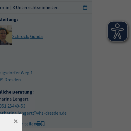
rmin | 3 Unterrichtseinheiten
sleitung:
Schrock, Gunda
bigsdorfer Weg 1
69 Dresden
hliche Beratung:
harina Lengert
351 25440-53
atharina.lengert@vhs-dresden.de
×
it Freunden teilen