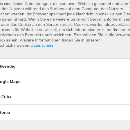
es sind kleine Datenmengen, die von einer Website gesendet und vo
r des Nutzers während des Surfens auf dem Computer des Nutzers
chert werden. Ihr Browser speichert jede Nachricht in einer kleinen Dat
 genannt wird. Wenn Sie eine weitere Seite vom Server anfordern, se
owser das Cookie an den Server zurück. Cookies wurden als zuverlässi
ismus für Websites entwickelt, um sich Informationen zu merken oder
erkurse für unvergessliche Somme
ktivitäten des Benutzers aufzuzeichnen. Bitte willigen Sie in die Verwe
okies ein. Weitere Informationen finden Sie in unseren
schutzhinweisen.
Datenschutz
Tennis 60+
17
Montag, 17.08.2026,
twendig
Aug.
11:00 – 12:00 Uhr
1 Termin
ogle Maps
Sportpark Dresden, Südhöhe 28
uTube
tomo