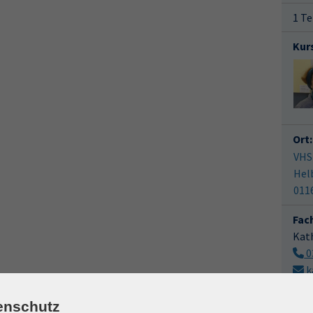
1 Te
Kur
Ort:
VHS
Hel
011
Fac
Kat
0
k
M
enschutz