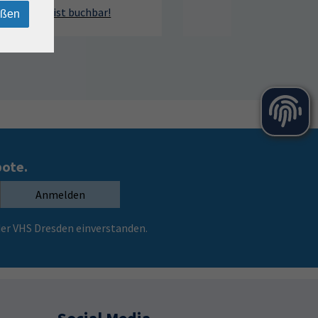
eßen
bote.
Anmelden
er VHS Dresden einverstanden.