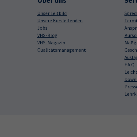
Über uns
Ser
Unser Leitbild
Sprec
Unsere Kursleitenden
Termi
Jobs
Anspr
VHS-Blog
Kurso
VHS-Magazin
Maßge
Qualitätsmanagement
Gesch
Ausla
F.A.Q.
Leich
Down
Press
Lehrk