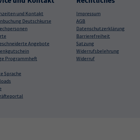
vice und Kontakt
Rechtliches
hzeiten und Kontakt
Impressum
nbuchung Deutschkurse
AGB
echpersonen
Datenschutzerklärung
rte
Barrierefreiheit
schneiderte Angebote
Satzung
enkgutschein
Widerrufsbelehrung
ge Programmheft
Widerruf
te Sprache
loads
e
räfteportal