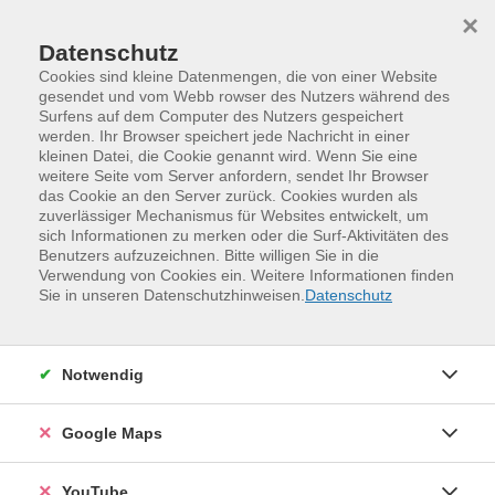
Skip to main content
Skip to page footer
×
Datenschutz
Cookies sind kleine Datenmengen, die von einer Website
gesendet und vom Webb rowser des Nutzers während des
Surfens auf dem Computer des Nutzers gespeichert
werden. Ihr Browser speichert jede Nachricht in einer
Programm
kleinen Datei, die Cookie genannt wird. Wenn Sie eine
Kurse Jugendweihe und Konfirmation
weitere Seite vom Server anfordern, sendet Ihr Browser
das Cookie an den Server zurück. Cookies wurden als
Cool Cooking (ab 13 Jahre)
zuverlässiger Mechanismus für Websites entwickelt, um
sich Informationen zu merken oder die Surf-Aktivitäten des
Begeistert es euch, wenn die Koch-Profis im Fernsehen
Benutzers aufzuzeichnen. Bitte willigen Sie in die
ganz cool und mit bester Laune das leckerste Essen
Verwendung von Cookies ein. Weitere Informationen finden
zubereiten? Es ist gar nicht schwer, fangt einfach an!
Sie in unseren Datenschutzhinweisen.
Datenschutz
Unsere Koch-Profis zeigen euch die ersten Schritte.
Gemeinsam kocht und esst ihr ein komplettes Menü aus
frischen Zutaten. Also ran an den Herd - kann ich nicht,
Notwendig
gibt`s nicht!
Google Maps
Weitere Hinweise
Bitte mitbringen: 8 € für Lebensmittel.
YouTube