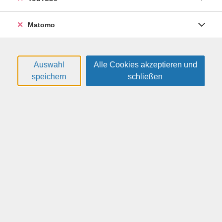
Matomo
Altersgruppe:
13 - 17 Jahre
Auswahl
Alle Cookies akzeptieren und
22,00 €
Gebühr:
speichern
schließen
In den Warenkorb
Kursnummer:
26H5312
Start:
Ende:
Mo. 11.01.2027
Mo. 11.01.2027
17:45 Uhr
20:00 Uhr
1 Termin | 3 Unterrichtseinheiten
Kursleitung: