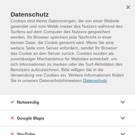
Skip to main content
Skip to page footer
×
Datenschutz
Cookies sind kleine Datenmengen, die von einer Website
gesendet und vom Webb rowser des Nutzers während des
Surfens auf dem Computer des Nutzers gespeichert
werden. Ihr Browser speichert jede Nachricht in einer
Programm
kleinen Datei, die Cookie genannt wird. Wenn Sie eine
Kurse Jugendweihe und Konfirmation
weitere Seite vom Server anfordern, sendet Ihr Browser
das Cookie an den Server zurück. Cookies wurden als
Clever organisieren und notieren -
zuverlässiger Mechanismus für Websites entwickelt, um
Lerntechniken (für Klasse 7 - 9)
sich Informationen zu merken oder die Surf-Aktivitäten des
Benutzers aufzuzeichnen. Bitte willigen Sie in die
Wie eine gute Lerntechnik und sinnvolles Notieren von
Verwendung von Cookies ein. Weitere Informationen finden
Sie in unseren Datenschutzhinweisen.
Datenschutz
Lernstoff dein Lernen beschleunigen können, erfährst
du in diesem Kurs.
Du bekommst einen Einblick in den Aufbau von
Notwendig
neuronalen Netzwerken im Gehirn und verstehst
dadurch, warum du Inhalte auf die eine oder andere
Google Maps
Weise bearbeiten solltest. Organisiere dein Lernen und
deine Lerntechniken so, dass du ein echter Merkprofi
YouTube