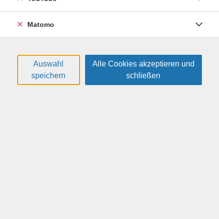
Du hast Lust, dich kreativ auszudrücken – ganz ohne
Druck, perfekt sein zu müssen? In diesem Kurs
Matomo
gestaltest du dein eigenes Art Journal: ein persönliches
Tagebuch, das nicht nur aus Worten besteht, sondern
auch aus Bildern, Farben, Collagen, Zeichnungen,
Auswahl
Alle Cookies akzeptieren und
Zitaten oder Gedanken.
speichern
schließen
Egal ob du zeichnest, klebst, schreibst, kritzelst oder
stempelst – alles ist erlaubt! Du brauchst keine
Vorkenntnisse, nur Neugier und Freude am
Ausprobieren. Dabei kannst du alte Kalender,
Notizbücher oder Hefte als Grundlage verwenden – und
gestaltest Seiten zu Themen, die dich gerade
beschäftigen.
Art Journaling ist eine tolle Möglichkeit, den Kopf
freizubekommen, deine Gefühle festzuhalten und
einfach mal abzutauchen – in deinen ganz eigenen
kreativen Flow.