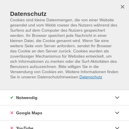
Skip to main content
Skip to page footer
×
Datenschutz
Cookies sind kleine Datenmengen, die von einer Website
gesendet und vom Webb rowser des Nutzers während des
Surfens auf dem Computer des Nutzers gespeichert
werden. Ihr Browser speichert jede Nachricht in einer
Programm
kleinen Datei, die Cookie genannt wird. Wenn Sie eine
Kurse Jugendweihe und Konfirmation
weitere Seite vom Server anfordern, sendet Ihr Browser
das Cookie an den Server zurück. Cookies wurden als
zuverlässiger Mechanismus für Websites entwickelt, um
sich Informationen zu merken oder die Surf-Aktivitäten des
Benutzers aufzuzeichnen. Bitte willigen Sie in die
Verwendung von Cookies ein. Weitere Informationen finden
Sie in unseren Datenschutzhinweisen.
Datenschutz
Notwendig
Google Maps
"Art Journaling" – Dein kreatives
Tagebuch (ab 13 Jahre)
YouTube