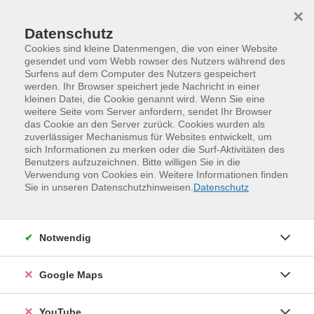
Skip to main content
Skip to page footer
×
Datenschutz
Cookies sind kleine Datenmengen, die von einer Website
gesendet und vom Webb rowser des Nutzers während des
Surfens auf dem Computer des Nutzers gespeichert
werden. Ihr Browser speichert jede Nachricht in einer
kleinen Datei, die Cookie genannt wird. Wenn Sie eine
weitere Seite vom Server anfordern, sendet Ihr Browser
das Cookie an den Server zurück. Cookies wurden als
zuverlässiger Mechanismus für Websites entwickelt, um
sich Informationen zu merken oder die Surf-Aktivitäten des
Benutzers aufzuzeichnen. Bitte willigen Sie in die
Verwendung von Cookies ein. Weitere Informationen finden
Programm
Sprachen und Verständigung
Sie in unseren Datenschutzhinweisen.
Datenschutz
Englisch für Alltag und Beruf
Englisch für den Alltag – Everyday English
Konversationskurse, Stufen A2, B1, B2 und C1
Notwendig
Englisch: Historical beauty meets
Google Maps
Christmas
Englischer Stadtspaziergang zur
YouTube