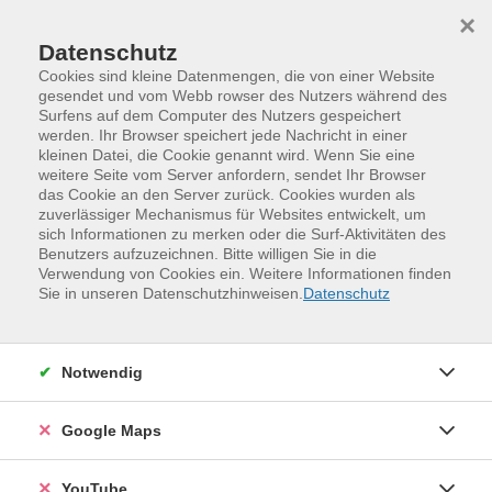
Skip to main content
Skip to page footer
×
Datenschutz
Cookies sind kleine Datenmengen, die von einer Website
gesendet und vom Webb rowser des Nutzers während des
Surfens auf dem Computer des Nutzers gespeichert
werden. Ihr Browser speichert jede Nachricht in einer
Programm
Kurse für Frauen
kleinen Datei, die Cookie genannt wird. Wenn Sie eine
weitere Seite vom Server anfordern, sendet Ihr Browser
das Cookie an den Server zurück. Cookies wurden als
zuverlässiger Mechanismus für Websites entwickelt, um
sich Informationen zu merken oder die Surf-Aktivitäten des
Benutzers aufzuzeichnen. Bitte willigen Sie in die
Verwendung von Cookies ein. Weitere Informationen finden
Sie in unseren Datenschutzhinweisen.
Datenschutz
Notwendig
Singen und Stimmbildung für Frauen
Google Maps
Kleingruppenkurs für Anfängerinnen
Ja, Sie können singen - ob Sie's glauben oder nicht!
YouTube