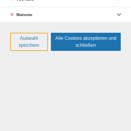
Kondition und sorgt für eine bessere
Körperkoordination, macht vor allem aber auch Spaß!
Matomo
Dieser Kurs ist speziell für Frauen konzipiert, ein
Tanzpartner ist nicht nötig. Sie lernen die Grundschritte
des Salsatanzes, üben gemeinsam die Basics und haben
viel Zeit, sich zu den mitreißenden Klängen
Auswahl
Alle Cookies akzeptieren und
lateinamerikanischer Rhythmen zu bewegen.
speichern
schließen
Weitere Hinweise
Bitte Wechselschuhe mitbringen.
nicht am 21.12., 4.1., 11.1.
ACHTUNG: Der Kurs fängt erst am 14.9. an und geht 14x.
Termine
#
Datum
Uhrzeit
Montag, 14.09.2026
16:45 — 17:45 Uhr
1