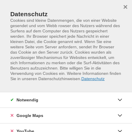
Skip to main content
Skip to page footer
×
Datenschutz
Cookies sind kleine Datenmengen, die von einer Website
gesendet und vom Webb rowser des Nutzers während des
Surfens auf dem Computer des Nutzers gespeichert
werden. Ihr Browser speichert jede Nachricht in einer
Programm
Kurse für Frauen
kleinen Datei, die Cookie genannt wird. Wenn Sie eine
weitere Seite vom Server anfordern, sendet Ihr Browser
das Cookie an den Server zurück. Cookies wurden als
zuverlässiger Mechanismus für Websites entwickelt, um
sich Informationen zu merken oder die Surf-Aktivitäten des
Benutzers aufzuzeichnen. Bitte willigen Sie in die
Verwendung von Cookies ein. Weitere Informationen finden
Sie in unseren Datenschutzhinweisen.
Datenschutz
Notwendig
Salsa de Cuba - ein Kurs für Frauen
Google Maps
Anfängerlevel
Salsa aus dem Herzen Kubas - das trainiert die
YouTube