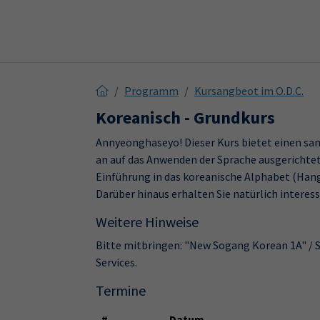
Skip to main content
Skip to page footer
Programm
Kursangbeot im O.D.C.
Koreanisch - Grundkurs
Annyeonghaseyo! Dieser Kurs bietet einen sanf
an auf das Anwenden der Sprache ausgerichte
Einführung in das koreanische Alphabet (Hang
Darüber hinaus erhalten Sie natürlich intere
Weitere Hinweise
Bitte mitbringen: "New Sogang Korean 1A" / 
Services.
Termine
#
Datum