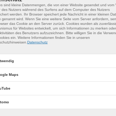
es sind kleine Datenmengen, die von einer Website gesendet und vo
r des Nutzers während des Surfens auf dem Computer des Nutzers
chert werden. Ihr Browser speichert jede Nachricht in einer kleinen Dat
 genannt wird. Wenn Sie eine weitere Seite vom Server anfordern, se
owser das Cookie an den Server zurück. Cookies wurden als zuverlässi
ismus für Websites entwickelt, um sich Informationen zu merken oder
erkurse für unvergessliche Somme
ktivitäten des Benutzers aufzuzeichnen. Bitte willigen Sie in die Verwe
okies ein. Weitere Informationen finden Sie in unseren
schutzhinweisen.
Datenschutz
Keramik kennenlernen
17
twendig
Montag, 17.08.2026,
Aug.
09:30 – 12:30 Uhr
2 Termine
ogle Maps
VHS, Annenstr. 10
uTube
tomo