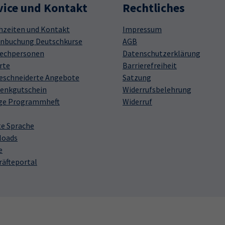
vice und Kontakt
Rechtliches
hzeiten und Kontakt
Impressum
nbuchung Deutschkurse
AGB
echpersonen
Datenschutzerklärung
rte
Barrierefreiheit
schneiderte Angebote
Satzung
enkgutschein
Widerrufsbelehrung
ge Programmheft
Widerruf
te Sprache
loads
e
räfteportal