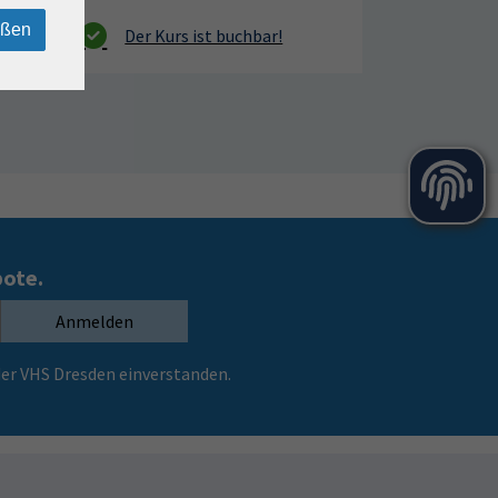
eßen
bote.
Anmelden
er VHS Dresden einverstanden.