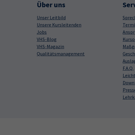
Über uns
Ser
Unser Leitbild
Sprec
Unsere Kursleitenden
Termi
Jobs
Anspr
VHS-Blog
Kurso
VHS-Magazin
Maßge
Qualitätsmanagement
Gesch
Ausla
F.A.Q.
Leich
Down
Press
Lehrk