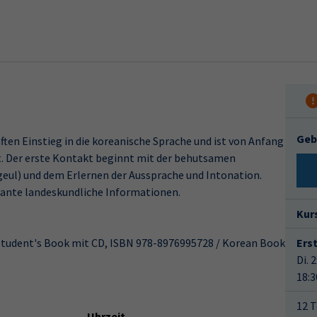
Geb
ten Einstieg in die koreanische Sprache und ist von Anfang
t. Der erste Kontakt beginnt mit der behutsamen
eul) und dem Erlernen der Aussprache und Intonation.
ssante landeskundliche Informationen.
Kur
Student's Book mit CD, ISBN 978-8976995728 / Korean Book
Ers
Di. 
18:3
12 T
Uhrzeit