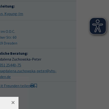
sleitung:
Kwon, Kyoung-Im
 im O.D.C.
ker Str. 60
19 Dresden
hliche Beratung:
dalena Zuchowska-Peter
351 25440-75
agdalena.zuchowska-peter@vhs-
sden.de
it Freunden teilen
×