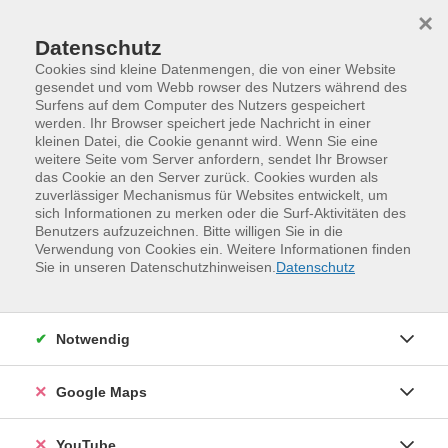
Skip to main content
Skip to page footer
×
Datenschutz
Cookies sind kleine Datenmengen, die von einer Website
gesendet und vom Webb rowser des Nutzers während des
Surfens auf dem Computer des Nutzers gespeichert
werden. Ihr Browser speichert jede Nachricht in einer
Programm
Kursangbeot im O.D.C.
kleinen Datei, die Cookie genannt wird. Wenn Sie eine
weitere Seite vom Server anfordern, sendet Ihr Browser
das Cookie an den Server zurück. Cookies wurden als
zuverlässiger Mechanismus für Websites entwickelt, um
sich Informationen zu merken oder die Surf-Aktivitäten des
Benutzers aufzuzeichnen. Bitte willigen Sie in die
Verwendung von Cookies ein. Weitere Informationen finden
Sie in unseren Datenschutzhinweisen.
Datenschutz
Notwendig
Fast & Yummi – Homeoffice-Küche leicht
Google Maps
gemacht
Schnell, lecker und gesund: In diesem Kurs entdecken Sie
YouTube