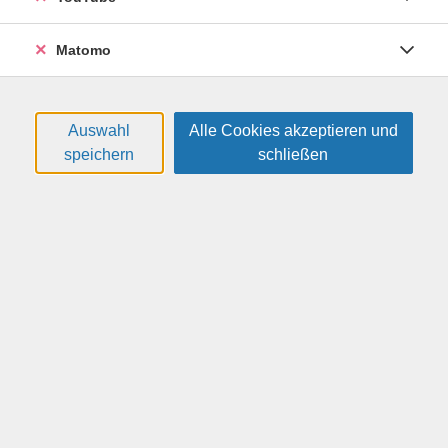
kreative Rezepte, die sich perfekt in den Arbeitsalltag
im Homeoffice integrieren lassen. Die Kursleiterin zeigt
Matomo
Ihnen, wie Sie mit wenig Aufwand köstliche Gerichte
zaubern, die nicht nur schmecken, sondern auch neue
Energie für den Tag liefern. Egal ob schnelle Snacks,
Auswahl
Alle Cookies akzeptieren und
leichte Bowls oder clevere Meal-Prep-Ideen – mit
speichern
schließen
einfachen Tricks wird die Homeoffice-Küche zum
Genuss!
Weitere Hinweise
Bitte mitbringen: ca. 15 € für Lebensmittel.
45,00 €
Gebühr:
Auf die Warteliste