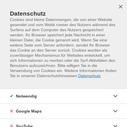
Skip to main content
Skip to page footer
×
Datenschutz
Cookies sind kleine Datenmengen, die von einer Website
gesendet und vom Webb rowser des Nutzers während des
Surfens auf dem Computer des Nutzers gespeichert
werden. Ihr Browser speichert jede Nachricht in einer
kleinen Datei, die Cookie genannt wird. Wenn Sie eine
weitere Seite vom Server anfordern, sendet Ihr Browser
das Cookie an den Server zurück. Cookies wurden als
zuverlässiger Mechanismus für Websites entwickelt, um
sich Informationen zu merken oder die Surf-Aktivitäten des
Benutzers aufzuzeichnen. Bitte willigen Sie in die
Verwendung von Cookies ein. Weitere Informationen finden
Programm
Kunst und Kultur
Sie in unseren Datenschutzhinweisen.
Datenschutz
Literatur und Literaturgeschichte
Werke, Autoren und Epochen
Notwendig
Google Maps
YouTube