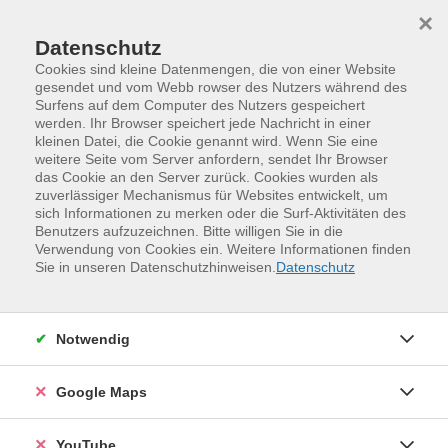
Skip to main content
Skip to page footer
×
Datenschutz
Cookies sind kleine Datenmengen, die von einer Website
gesendet und vom Webb rowser des Nutzers während des
Surfens auf dem Computer des Nutzers gespeichert
werden. Ihr Browser speichert jede Nachricht in einer
kleinen Datei, die Cookie genannt wird. Wenn Sie eine
weitere Seite vom Server anfordern, sendet Ihr Browser
das Cookie an den Server zurück. Cookies wurden als
zuverlässiger Mechanismus für Websites entwickelt, um
sich Informationen zu merken oder die Surf-Aktivitäten des
Benutzers aufzuzeichnen. Bitte willigen Sie in die
Verwendung von Cookies ein. Weitere Informationen finden
Programm
Kunst und Kultur
Sie in unseren Datenschutzhinweisen.
Datenschutz
Kunst- und Architekturgeschichte
Zu Besuch in Dresdner Museen
Notwendig
Google Maps
YouTube