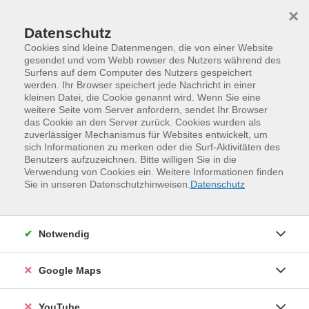
Skip to main content
Skip to page footer
×
Datenschutz
Cookies sind kleine Datenmengen, die von einer Website
gesendet und vom Webb rowser des Nutzers während des
Surfens auf dem Computer des Nutzers gespeichert
werden. Ihr Browser speichert jede Nachricht in einer
kleinen Datei, die Cookie genannt wird. Wenn Sie eine
weitere Seite vom Server anfordern, sendet Ihr Browser
das Cookie an den Server zurück. Cookies wurden als
zuverlässiger Mechanismus für Websites entwickelt, um
sich Informationen zu merken oder die Surf-Aktivitäten des
Benutzers aufzuzeichnen. Bitte willigen Sie in die
Verwendung von Cookies ein. Weitere Informationen finden
Programm
Kunst und Kultur
Sie in unseren Datenschutzhinweisen.
Datenschutz
Kunst- und Architekturgeschichte
Zu Besuch in Dresdner Museen
Notwendig
Google Maps
YouTube