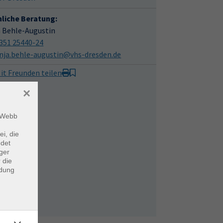
hliche Beratung:
a Behle-Augustin
351 25440-24
nja.behle-augustin@vhs-dresden.de
it Freunden teilen
×
m Webb
ei, die
ndet
ger
 die
ndung