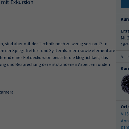
 mit Exkursion
Kur
Ers
Mi. 
, sind aber mit der Technik noch zu wenig vertraut? In
16:3
en der Spiegelreflex- und Systemkamera sowie elementare
5 Te
hrend einer Fotoexkursion besteht die Möglichkeit, das
tung und Besprechung der entstandenen Arbeiten runden
Kur
mkamera
Ort:
VHS
Ann
010