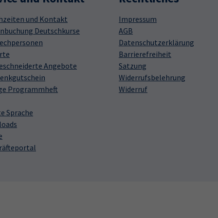
hzeiten und Kontakt
Impressum
nbuchung Deutschkurse
AGB
echpersonen
Datenschutzerklärung
rte
Barrierefreiheit
schneiderte Angebote
Satzung
enkgutschein
Widerrufsbelehrung
ge Programmheft
Widerruf
te Sprache
loads
e
räfteportal