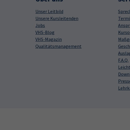
Unser Leitbild
Sprec
Unsere Kursleitenden
Termi
Jobs
Anspr
VHS-Blog
Kurso
VHS-Magazin
Maßge
Qualitätsmanagement
Gesch
Ausla
F.A.Q.
Leich
Down
Press
Lehrk