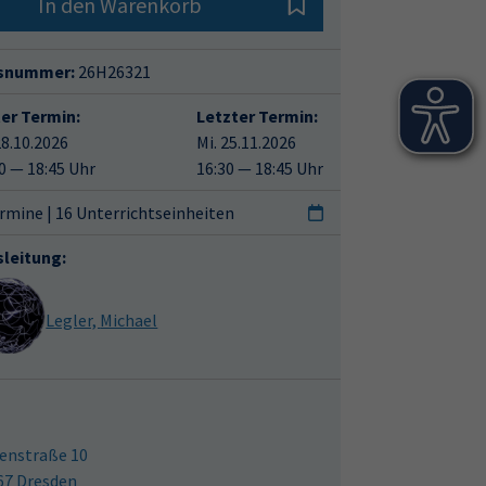
In den Warenkorb
snummer:
26H26321
ter Termin:
Letzter Termin:
28.10.2026
Mi. 25.11.2026
0 — 18:45 Uhr
16:30 — 18:45 Uhr
rmine | 16 Unterrichtseinheiten
sleitung:
Legler, Michael
enstraße 10
67 Dresden