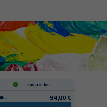
94,00 €
ühr: