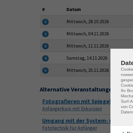
#
Datum
Mittwoch, 28.10.2026
1
Mittwoch, 04.11.2026
2
Mittwoch, 11.11.2026
3
Samstag, 14.11.2026
4
Dat
Cooki
Mittwoch, 25.11.2026
5
rowse
gespei
Cookie
Alternative Veranstaltungen
Ihr Br
Mechan
Fotografieren mit Spiegelreflex-
Surf-A
von Co
Anfängerkurs mit Exkursion
Daten
Umgang mit der System- und Spie
Fototechnik für Anfänger