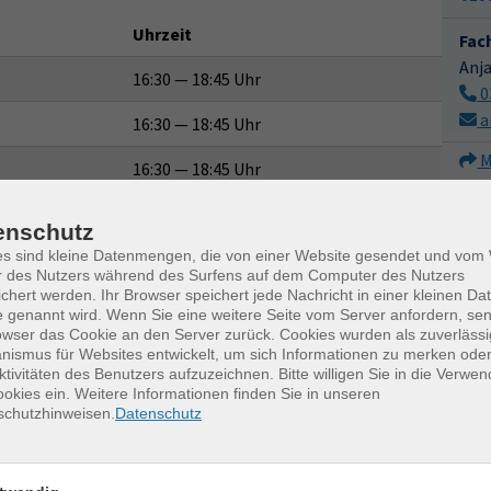
Uhrzeit
Fac
Anj
16:30 — 18:45 Uhr
0
a
16:30 — 18:45 Uhr
M
16:30 — 18:45 Uhr
10:00 — 13:00 Uhr
enschutz
es sind kleine Datenmengen, die von einer Website gesendet und vo
16:30 — 18:45 Uhr
r des Nutzers während des Surfens auf dem Computer des Nutzers
chert werden. Ihr Browser speichert jede Nachricht in einer kleinen Dat
 genannt wird. Wenn Sie eine weitere Seite vom Server anfordern, se
owser das Cookie an den Server zurück. Cookies wurden als zuverlässi
ismus für Websites entwickelt, um sich Informationen zu merken oder
 und Systemkamera
06.01.2027
—
27.01.2027
ktivitäten des Benutzers aufzuzeichnen. Bitte willigen Sie in die Verwe
okies ein. Weitere Informationen finden Sie in unseren
5x | 19:00 — 21:15 Uhr
schutzhinweisen.
Datenschutz
gelreflexkamera
28.11.2026
1x | 10:00 — 16:30 Uhr