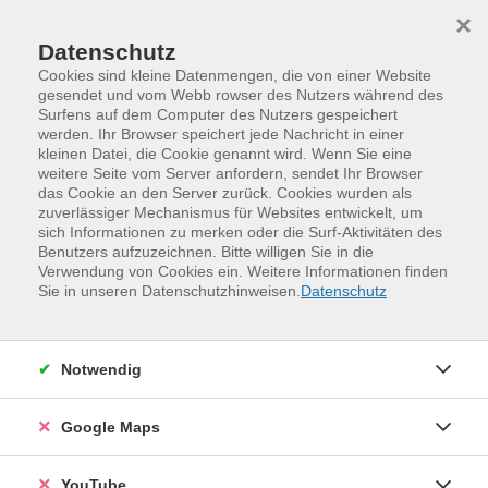
Skip to main content
Skip to page footer
×
Datenschutz
Cookies sind kleine Datenmengen, die von einer Website
gesendet und vom Webb rowser des Nutzers während des
Surfens auf dem Computer des Nutzers gespeichert
werden. Ihr Browser speichert jede Nachricht in einer
kleinen Datei, die Cookie genannt wird. Wenn Sie eine
weitere Seite vom Server anfordern, sendet Ihr Browser
das Cookie an den Server zurück. Cookies wurden als
zuverlässiger Mechanismus für Websites entwickelt, um
sich Informationen zu merken oder die Surf-Aktivitäten des
Benutzers aufzuzeichnen. Bitte willigen Sie in die
Verwendung von Cookies ein. Weitere Informationen finden
Programm
Kreativität und Gestaltung
Sie in unseren Datenschutzhinweisen.
Datenschutz
Tanz und Theater
Theater
Notwendig
Google Maps
YouTube