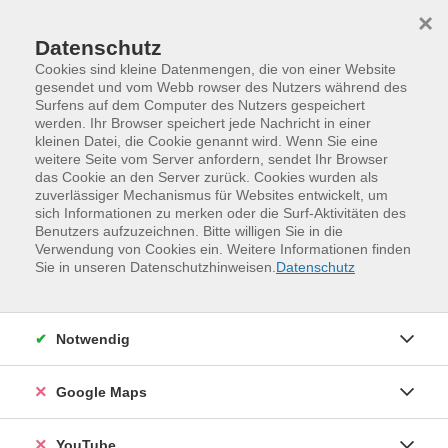
Skip to main content
Skip to page footer
×
Datenschutz
Cookies sind kleine Datenmengen, die von einer Website
gesendet und vom Webb rowser des Nutzers während des
Surfens auf dem Computer des Nutzers gespeichert
werden. Ihr Browser speichert jede Nachricht in einer
kleinen Datei, die Cookie genannt wird. Wenn Sie eine
weitere Seite vom Server anfordern, sendet Ihr Browser
das Cookie an den Server zurück. Cookies wurden als
zuverlässiger Mechanismus für Websites entwickelt, um
sich Informationen zu merken oder die Surf-Aktivitäten des
Benutzers aufzuzeichnen. Bitte willigen Sie in die
Verwendung von Cookies ein. Weitere Informationen finden
Programm
Kreativität und Gestaltung
Sie in unseren Datenschutzhinweisen.
Datenschutz
Tanz und Theater
Tanz
Notwendig
Google Maps
YouTube