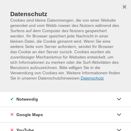
Skip to main content
Skip to page footer
×
Datenschutz
Cookies sind kleine Datenmengen, die von einer Website
gesendet und vom Webb rowser des Nutzers während des
Surfens auf dem Computer des Nutzers gespeichert
werden. Ihr Browser speichert jede Nachricht in einer
kleinen Datei, die Cookie genannt wird. Wenn Sie eine
weitere Seite vom Server anfordern, sendet Ihr Browser
das Cookie an den Server zurück. Cookies wurden als
zuverlässiger Mechanismus für Websites entwickelt, um
sich Informationen zu merken oder die Surf-Aktivitäten des
Benutzers aufzuzeichnen. Bitte willigen Sie in die
Verwendung von Cookies ein. Weitere Informationen finden
Programm
Kreativität und Gestaltung
Sie in unseren Datenschutzhinweisen.
Datenschutz
Tanz und Theater
Tanz
Notwendig
Google Maps
YouTube