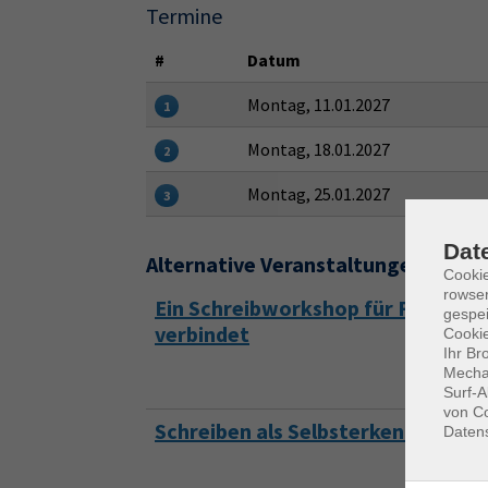
Termine
#
Datum
Montag, 11.01.2027
1
Montag, 18.01.2027
2
Montag, 25.01.2027
3
Dat
Alternative Veranstaltungen
Cooki
rowse
Ein Schreibworkshop für Frauen 
gespei
verbindet
Cookie
Ihr Br
Mechan
Surf-A
von Co
Schreiben als Selbsterkenntnis
Daten