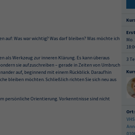
Kur
Ers
gen auf: Was war wichtig? Was darf bleiben? Was möchte ich
Mo. 
18:0
ben als Werkzeug zur inneren Klärung. Es kann überaus
3 Te
 sondern sie aufzuschreiben – gerade in Zeiten von Umbruch
Kur
einander auf, beginnend mit einem Rückblick. Daraufhin
che bleiben möchten. Schließlich richten Sie sich neu aus
um persönliche Orientierung. Vorkenntnisse sind nicht
Ort:
VHS
Ann
010