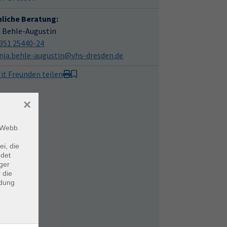
hliche Beratung:
a Behle-Augustin
351 25440-24
nja.behle-augustin@vhs-dresden.de
it Freunden teilen
×
m Webb
ei, die
ndet
ger
 die
ndung