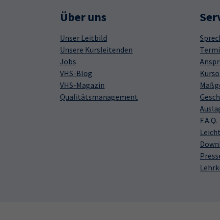
Über uns
Ser
Unser Leitbild
Sprec
Unsere Kursleitenden
Termi
Jobs
Anspr
VHS-Blog
Kurso
VHS-Magazin
Maßge
Qualitätsmanagement
Gesch
Ausla
F.A.Q.
Leich
Down
Press
Lehrk