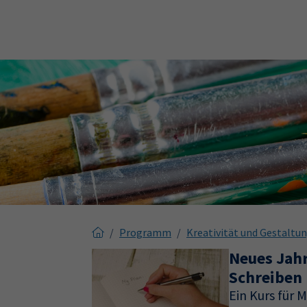
Skip to main content
Skip to page footer
Programm
Kreativität und Gestaltu
Neues Jahr
Schreiben
Ein Kurs für 