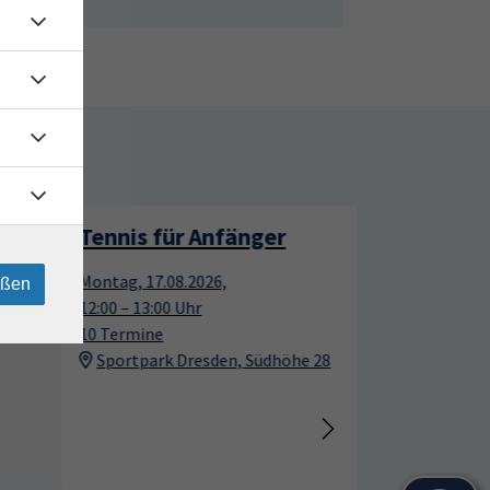
rtage
Tennis für Anfänger
17
17
Montag, 17.08.2026,
eßen
Aug.
Aug.
12:00 – 13:00 Uhr
10 Termine
Sportpark Dresden, Südhöhe 28