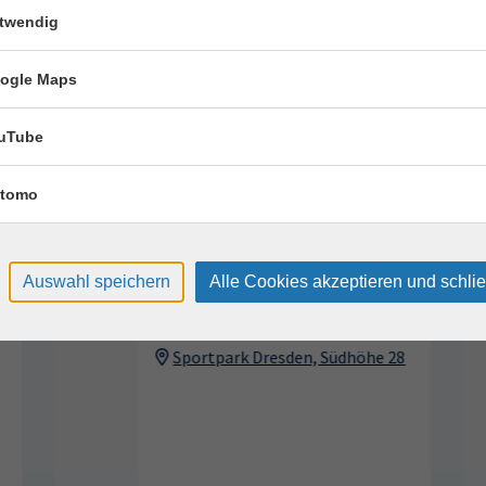
Uhr
twendig
ogle Maps
uTube
erkurse für unvergessliche Somme
tomo
Tennis 60+
17
Montag, 17.08.2026,
Auswahl speichern
Alle Cookies akzeptieren und schli
Aug.
11:00 – 12:00 Uhr
1 Termin
Sportpark Dresden, Südhöhe 28