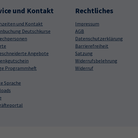
vice und Kontakt
Rechtliches
hzeiten und Kontakt
Impressum
nbuchung Deutschkurse
AGB
echpersonen
Datenschutzerklärung
rte
Barrierefreiheit
schneiderte Angebote
Satzung
enkgutschein
Widerrufsbelehrung
ge Programmheft
Widerruf
te Sprache
loads
e
räfteportal