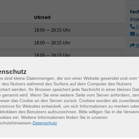
Fac
Uhrzeit
Anj
0
18:00 — 20:15 Uhr
a
18:00 — 20:15 Uhr
M
18:00 — 20:15 Uhr
enschutz
es sind kleine Datenmengen, die von einer Website gesendet und vo
r des Nutzers während des Surfens auf dem Computer des Nutzers
– gemeinsam schreiben
28.09.2026
—
chert werden. Ihr Browser speichert jede Nachricht in einer kleinen Dat
16.11.2026
 genannt wird. Wenn Sie eine weitere Seite vom Server anfordern, se
owser das Cookie an den Server zurück. Cookies wurden als zuverlässi
6x | 18:30 — 20:45
ismus für Websites entwickelt, um sich Informationen zu merken oder
Uhr
ktivitäten des Benutzers aufzuzeichnen. Bitte willigen Sie in die Verwe
okies ein. Weitere Informationen finden Sie in unseren
16.01.2027
—
schutzhinweisen.
Datenschutz
17.01.2027
2x | 10:00 — 15:00