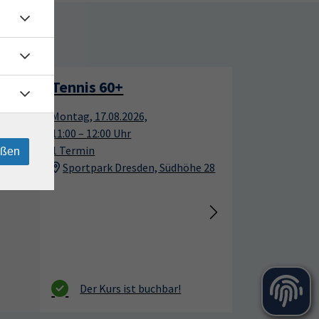
rtage
Tennis für Anfänger
17
17
Montag, 17.08.2026,
Aug.
Aug.
12:00 – 13:00 Uhr
10 Termine
eßen
Sportpark Dresden, Südhöhe 28