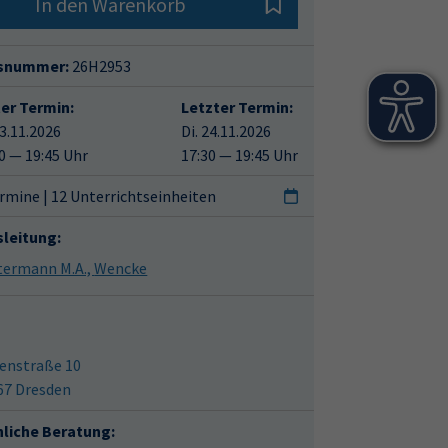
In den Warenkorb
snummer:
26H2953
ter Termin:
Letzter Termin:
03.11.2026
Di. 24.11.2026
0 — 19:45 Uhr
17:30 — 19:45 Uhr
rmine | 12 Unterrichtseinheiten
sleitung:
Pertermann M.A., Wencke
enstraße 10
67 Dresden
hliche Beratung: