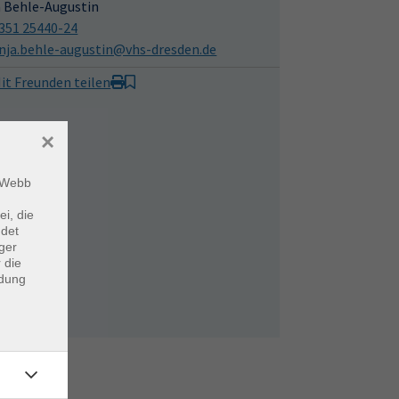
a Behle-Augustin
351 25440-24
nja.behle-augustin@vhs-dresden.de
it Freunden teilen
×
m Webb
ei, die
ndet
ger
 die
ndung