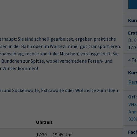
Kur
Ers
erhaupt: Sie sind schnell gearbeitet, ergeben praktische
Di. 
ausen in der Bahn oder im Wartezimmer gut transportieren.
17:3
nanschlag, rechte und linke Maschen) vorausgesetzt. Sie
4 Te
 Bündchen zur Spitze, wobei verschiedene Fersen- und
er Winter kommen!
Kur
 mm und Sockenwolle, Extrawolle oder Wollreste zum Üben
Ort:
VHS
Ann
010
Uhrzeit
Fac
17:30 — 19:45 Uhr