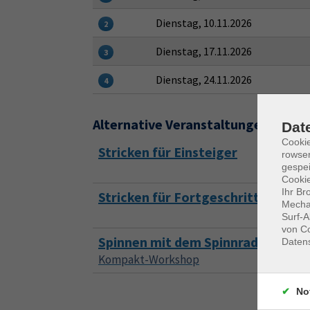
Dienstag, 10.11.2026
2
Dienstag, 17.11.2026
3
Dienstag, 24.11.2026
4
Alternative Veranstaltungen
Dat
Cooki
Stricken für Einsteiger
rowse
gespei
Cookie
Ihr Br
Stricken für Fortgeschrittene
Mechan
Surf-A
von Co
Spinnen mit dem Spinnrad
Daten
Kompakt-Workshop
No