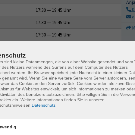
Anj
0
17:30 — 19:45 Uhr
a
17:30 — 19:45 Uhr
M
17:30 — 19:45 Uhr
enschutz
es sind kleine Datenmengen, die von einer Website gesendet und vo
08.09.2026
—
29.09.2026
r des Nutzers während des Surfens auf dem Computer des Nutzers
chert werden. Ihr Browser speichert jede Nachricht in einer kleinen Dat
4x | 17:30 — 19:45 Uhr
 genannt wird. Wenn Sie eine weitere Seite vom Server anfordern, se
owser das Cookie an den Server zurück. Cookies wurden als zuverlässi
12.01.2027
—
26.01.2027
ismus für Websites entwickelt, um sich Informationen zu merken oder
3x | 17:30 — 19:45 Uhr
ktivitäten des Benutzers aufzuzeichnen. Bitte willigen Sie in die Verwe
okies ein. Weitere Informationen finden Sie in unseren
16.01.2027
schutzhinweisen.
Datenschutz
1x | 14:00 — 18:00 Uhr
twendig