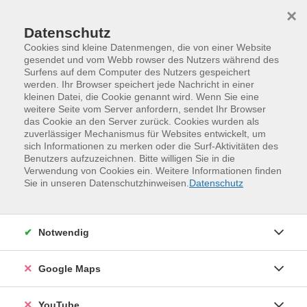
Skip to main content
Skip to page footer
×
Datenschutz
Cookies sind kleine Datenmengen, die von einer Website
gesendet und vom Webb rowser des Nutzers während des
Surfens auf dem Computer des Nutzers gespeichert
werden. Ihr Browser speichert jede Nachricht in einer
kleinen Datei, die Cookie genannt wird. Wenn Sie eine
weitere Seite vom Server anfordern, sendet Ihr Browser
das Cookie an den Server zurück. Cookies wurden als
zuverlässiger Mechanismus für Websites entwickelt, um
sich Informationen zu merken oder die Surf-Aktivitäten des
Benutzers aufzuzeichnen. Bitte willigen Sie in die
Verwendung von Cookies ein. Weitere Informationen finden
Programm
Kreativität und Gestaltung
Sie in unseren Datenschutzhinweisen.
Datenschutz
Musik und Gesang
Musik
Notwendig
Google Maps
YouTube