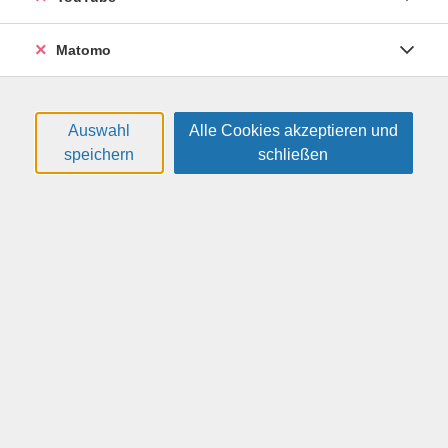
Matomo
Mundharmonika-Crash-Kurs
Die Mundharmonika ist ein ganz besonderes
Auswahl
Alle Cookies akzeptieren und
Instrument. Unschlagbar im Preis, leicht zu erlernen
speichern
schließen
und hosentaschenformatig hat sie es geschafft, zu
einem der meistverkauften "Tonwerkzeuge" unserer
Zeit zu werden. Der Mundharmonika-Crash-Kurs für
Anfängerinnen und Anfänger, die herausfinden
möchten, ob man in nur drei Stunden ein Instrument
erlernen kann. Es werden praktische und theoretische
Grundlagen für das Spielen der Mundharmonika als
Begleit- und Soloinstrument, vorrangig im Bereich
Blues und Folk, vermittelt. Notenkenntnisse und
instrumentale Erfahrungen sind hierzu nicht
notwendig.