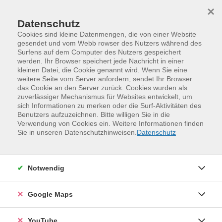
Skip to main content
Skip to page footer
×
Datenschutz
Cookies sind kleine Datenmengen, die von einer Website
gesendet und vom Webb rowser des Nutzers während des
Surfens auf dem Computer des Nutzers gespeichert
werden. Ihr Browser speichert jede Nachricht in einer
kleinen Datei, die Cookie genannt wird. Wenn Sie eine
weitere Seite vom Server anfordern, sendet Ihr Browser
das Cookie an den Server zurück. Cookies wurden als
zuverlässiger Mechanismus für Websites entwickelt, um
sich Informationen zu merken oder die Surf-Aktivitäten des
Benutzers aufzuzeichnen. Bitte willigen Sie in die
Verwendung von Cookies ein. Weitere Informationen finden
Programm
Kreativität und Gestaltung
Sie in unseren Datenschutzhinweisen.
Datenschutz
Musik und Gesang
Musik
Notwendig
Google Maps
YouTube