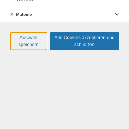
Matomo
Ölmalerei
Der Klassiker unter den Maltechniken ist zweifellos die
Auswahl
Alle Cookies akzeptieren und
Ölmalerei. Dieser Kurs ist als Einführung in die
speichern
schließen
speziellen technischen Mittel und gestalterischen
Möglichkeiten der Ölmalerei konzipiert. Nach dem
Vorbereiten des Malgrundes werden anhand von Studien
und Übungen zum Bildaufbau verschiedene Weisen des
Farbauftrags erprobt. Zudem können Sie malerische und
zeichnerische Grundkenntnisse individuell vertiefen, so
dass der Kurs ebenso zur Fortführung geeignet ist.
Weitere Hinweise
Bitte mitbringen: Utensilien zur Ölmalerei (Anfänger
bitte erst nach Absprache mit der Kursleiterin kaufen),
ca. 10 € für Verbrauchsmaterial.