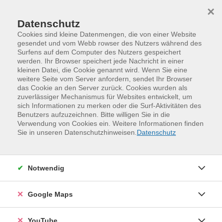
Skip to main content
Skip to page footer
×
Datenschutz
Cookies sind kleine Datenmengen, die von einer Website
gesendet und vom Webb rowser des Nutzers während des
Surfens auf dem Computer des Nutzers gespeichert
werden. Ihr Browser speichert jede Nachricht in einer
kleinen Datei, die Cookie genannt wird. Wenn Sie eine
weitere Seite vom Server anfordern, sendet Ihr Browser
das Cookie an den Server zurück. Cookies wurden als
zuverlässiger Mechanismus für Websites entwickelt, um
sich Informationen zu merken oder die Surf-Aktivitäten des
Benutzers aufzuzeichnen. Bitte willigen Sie in die
Verwendung von Cookies ein. Weitere Informationen finden
Programm
Kreativität und Gestaltung
Sie in unseren Datenschutzhinweisen.
Datenschutz
Malen und Zeichnen
Malkurse
Notwendig
Google Maps
YouTube